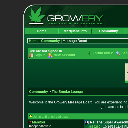
Home
Marijuana Info
Community
Home
|
Community
| Message Board
You are not signed in.
Forum Index
Sea
Sign In
New Account
Community
>
The Smoke Lounge
Welcome to the Growery Message Board! You are experiencing a 
gain access to ad
Jump to first unread post
Manitou
Re: The Super Awesom
Indépendantiste
#689260
-
10/14/13 11:45 P