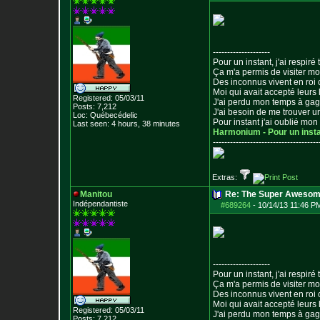
--------------------
Pour un instant, j'ai respiré t
Ça m'a permis de visiter m
Des inconnus vivent en roi
Moi qui avait accepté leurs 
Registered: 05/03/11
J'ai perdu mon temps à ga
Posts:
7,212
J'ai besoin de me trouver u
Loc: Québecédelic
Pour instant j'ai oublié mo
Last seen: 4 hours, 38 minutes
Harmonium - Pour un inst
--------------------------------
-----
Extras:
Manitou
Re: The Super Awesom
Indépendantiste
#689264
-
10/14/13 11:46 P
--------------------
Pour un instant, j'ai respiré t
Ça m'a permis de visiter m
Des inconnus vivent en roi
Moi qui avait accepté leurs 
Registered: 05/03/11
J'ai perdu mon temps à ga
Posts:
7,212