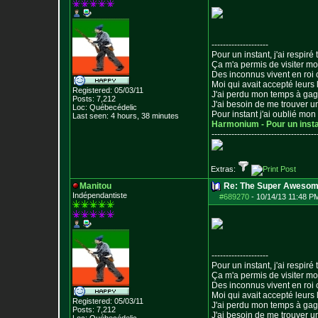
--------------------
Pour un instant, j'ai respiré t
Ça m'a permis de visiter m
Des inconnus vivent en roi
Moi qui avait accepté leurs 
Registered: 05/03/11
J'ai perdu mon temps à ga
Posts:
7,212
J'ai besoin de me trouver u
Loc: Québecédelic
Pour instant j'ai oublié mo
Last seen: 4 hours, 38 minutes
Harmonium - Pour un inst
--------------------------------
-----
Extras:
Manitou
Re: The Super Awesom
Indépendantiste
#689270
-
10/14/13 11:48 P
--------------------
Pour un instant, j'ai respiré t
Ça m'a permis de visiter m
Des inconnus vivent en roi
Moi qui avait accepté leurs 
Registered: 05/03/11
J'ai perdu mon temps à ga
Posts:
7,212
J'ai besoin de me trouver u