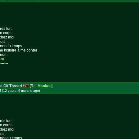
rès fort
on corps
 chez moi
lois
gner du temps
ne histoire à me conter
n nom
ant
-------
e Gif Thread
[Re:
Manitou
]
M (12 years, 9 months
ago
)
rès fort
on corps
 chez moi
lois
gner du temps