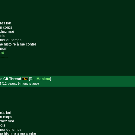
rès fort
on corps
 chez moi
lois
gner du temps
ne histoire à me conter
n nom
ant
-------
e Gif Thread
[Re:
Manitou
]
M (12 years, 9 months
ago
)
rès fort
on corps
 chez moi
lois
gner du temps
ne histoire à me conter