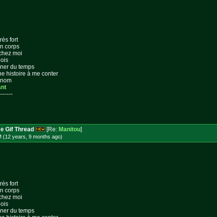
rès fort
on corps
 chez moi
lois
gner du temps
ne histoire à me conter
n nom
ant
-------
e Gif Thread
[Re:
Manitou
]
M (12 years, 9 months
ago
)
rès fort
on corps
 chez moi
lois
gner du temps