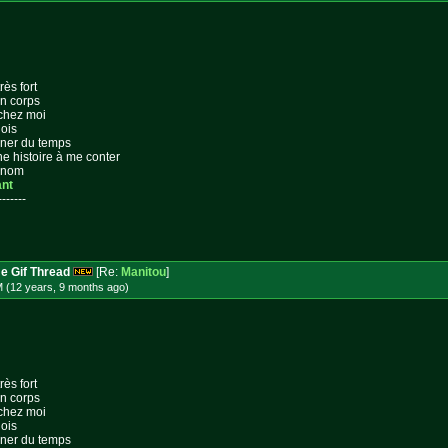
rès fort
on corps
 chez moi
lois
gner du temps
ne histoire à me conter
n nom
ant
-------
e Gif Thread
[Re:
Manitou
]
M (12 years, 9 months
ago
)
rès fort
on corps
 chez moi
lois
gner du temps