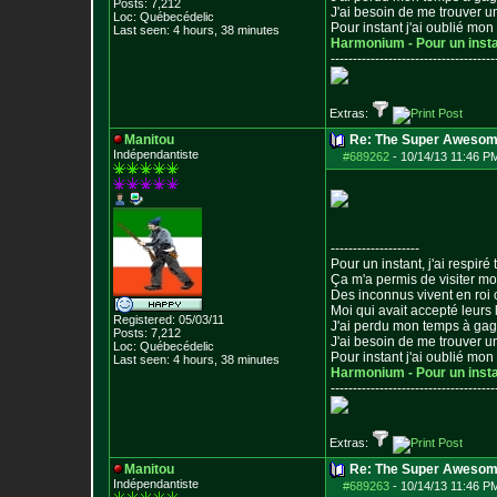
Posts:
7,212
J'ai besoin de me trouver u
Loc: Québecédelic
Pour instant j'ai oublié mo
Last seen: 4 hours, 38 minutes
Harmonium - Pour un inst
--------------------------------
-----
Extras:
Manitou
Re: The Super Awesom
Indépendantiste
#689262
-
10/14/13 11:46 P
--------------------
Pour un instant, j'ai respiré t
Ça m'a permis de visiter m
Des inconnus vivent en roi
Moi qui avait accepté leurs 
Registered: 05/03/11
J'ai perdu mon temps à ga
Posts:
7,212
J'ai besoin de me trouver u
Loc: Québecédelic
Pour instant j'ai oublié mo
Last seen: 4 hours, 38 minutes
Harmonium - Pour un inst
--------------------------------
-----
Extras:
Manitou
Re: The Super Awesom
Indépendantiste
#689263
-
10/14/13 11:46 P