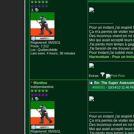
--------------------
Pour un instant, j'ai respiré t
Ça m'a permis de visiter m
Des inconnus vivent en roi
Moi qui avait accepté leurs 
Registered: 05/03/11
J'ai perdu mon temps à ga
Posts:
7,212
J'ai besoin de me trouver u
Loc: Québecédelic
Pour instant j'ai oublié mo
Last seen: 4 hours, 38 minutes
Harmonium - Pour un inst
--------------------------------
-----
Extras:
Manitou
Re: The Super Awesom
Indépendantiste
#689261
-
10/14/13 11:46 P
--------------------
Pour un instant, j'ai respiré t
Ça m'a permis de visiter m
Des inconnus vivent en roi
Moi qui avait accepté leurs 
Registered: 05/03/11
J'ai perdu mon temps à ga