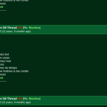
ne histoire à me conter
n nom
ant
-------
e Gif Thread
[Re:
Manitou
]
M (12 years, 9 months
ago
)
rès fort
on corps
 chez moi
lois
gner du temps
ne histoire à me conter
n nom
ant
-------
e Gif Thread
[Re:
Manitou
]
M (12 years, 9 months
ago
)