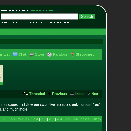
r List
Chat
Store
Random
Shroomery
Threaded
Previous
Index
Next
t messages and view our exclusive members-only content. You'll
es, and much more!
|
257
|
258
|
259
|
260
|
261
|
262
|
263
|
264
|
265
|
266
|
Next >
|
Last >