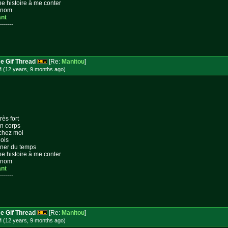
ne histoire à me conter
n nom
ant
-------
e Gif Thread
[Re:
Manitou
]
M (12 years, 9 months
ago
)
rès fort
on corps
 chez moi
lois
gner du temps
ne histoire à me conter
n nom
ant
-------
e Gif Thread
[Re:
Manitou
]
M (12 years, 9 months
ago
)