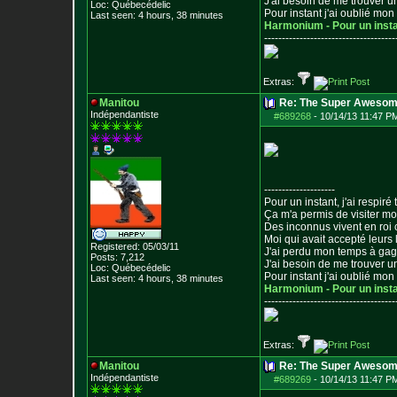
J'ai besoin de me trouver u
Loc: Québecédelic
Pour instant j'ai oublié mo
Last seen: 4 hours, 38 minutes
Harmonium - Pour un inst
--------------------------------
-----
Extras:
Manitou
Re: The Super Awesom
Indépendantiste
#689268
-
10/14/13 11:47 P
--------------------
Pour un instant, j'ai respiré t
Ça m'a permis de visiter m
Des inconnus vivent en roi
Moi qui avait accepté leurs 
Registered: 05/03/11
J'ai perdu mon temps à ga
Posts:
7,212
J'ai besoin de me trouver u
Loc: Québecédelic
Pour instant j'ai oublié mo
Last seen: 4 hours, 38 minutes
Harmonium - Pour un inst
--------------------------------
-----
Extras:
Manitou
Re: The Super Awesom
Indépendantiste
#689269
-
10/14/13 11:47 P