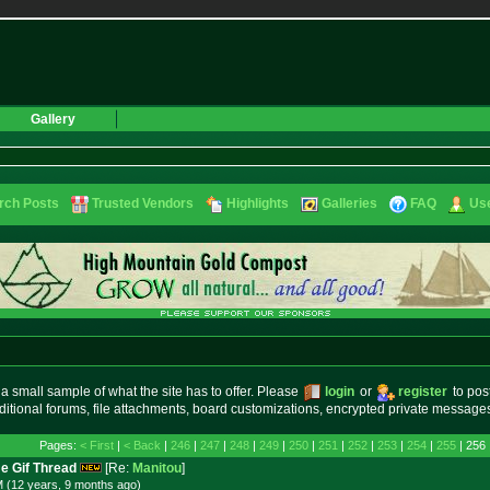
Gallery
rch Posts
Trusted Vendors
Highlights
Galleries
FAQ
Use
small sample of what the site has to offer. Please
login
or
register
to pos
ditional forums, file attachments, board customizations, encrypted private messag
Pages:
< First
|
< Back
|
246
|
247
|
248
|
249
|
250
|
251
|
252
|
253
|
254
|
255
| 256 
e Gif Thread
[Re:
Manitou
]
M (12 years, 9 months
ago
)