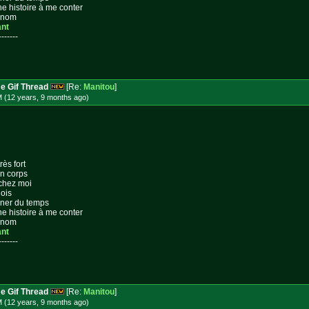
ne histoire à me conter
n nom
ant
-------
e Gif Thread
[Re:
Manitou
]
M (12 years, 9 months
ago
)
rès fort
on corps
 chez moi
lois
gner du temps
ne histoire à me conter
n nom
ant
-------
e Gif Thread
[Re:
Manitou
]
M (12 years, 9 months
ago
)