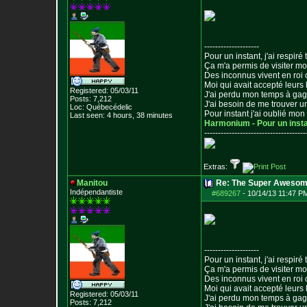
--------------------
Pour un instant, j'ai respiré t
Ça m'a permis de visiter m
Des inconnus vivent en roi
Moi qui avait accepté leurs 
Registered: 05/03/11
J'ai perdu mon temps à ga
Posts:
7,212
J'ai besoin de me trouver u
Loc: Québecédelic
Pour instant j'ai oublié mo
Last seen: 4 hours, 38 minutes
Harmonium - Pour un inst
--------------------------------
-----
Extras:
Manitou
Re: The Super Awesom
Indépendantiste
#689267
-
10/14/13 11:47 P
--------------------
Pour un instant, j'ai respiré t
Ça m'a permis de visiter m
Des inconnus vivent en roi
Moi qui avait accepté leurs 
Registered: 05/03/11
J'ai perdu mon temps à ga
Posts:
7,212