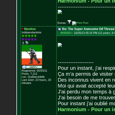
Harmonium - Pour un i
-------------------------------
Extras:
Manitou
Re: The Super Awesome Gif Thread
Indépendantiste
#690664
-
10/25/13 05:15 PM (12 years, 9
--------------------
Pour un instant, j'ai respi
Registered: 05/03/11
Ça m'a permis de visiter
Posts:
7,212
Loc: Québecédelic
Des inconnus vivent en r
Last seen: 23 hours, 20
minutes
Moi qui avait accepté leur
J'ai perdu mon temps à 
J'ai besoin de me trouver
Pour instant j'ai oublié 
Harmonium - Pour un i