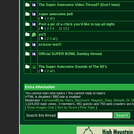
The Super Awesome Video Thread? (Don't hate)
super awesome poll
(
1
2
all
)
Post a pic of a chick you'd like to tap all night.
(
1
2
3
4
...
12
13
)
yo!1
(
1
2
3
all
)
scissor me!!!
Official SUPER BOWL Sunday thread.
The Super Awesome Sounds of The 90's
(
1
2
all
)
Extra information
You cannot start new topics / You cannot reply to topics
HTML is disabled / BBCode is enabled
Moderator:
FurrowedBrow
,
Harry_Ba11sach
,
Magash
,
Data
,
Stoneth
,
Dr. S
1,024,042 topic views. 3 members, 461 guests and 750 web crawlers are b
[
Show Images Only
|
Sort by Score
|
Print Topic
]
Search this thread: