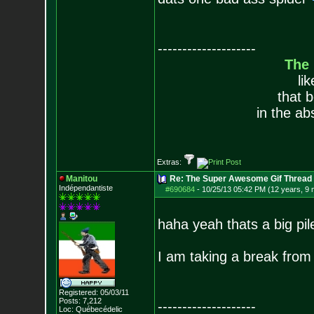
--------------------
The
li
that 
in the ab
Extras:
Manitou
Re: The Super Awesome Gif Thread
Indépendantiste
#690684
-
10/25/13 05:42 PM (12 years, 9
haha yeah thats a big pil
I am taking a break from p
Registered: 05/03/11
Posts:
7,212
--------------------
Loc: Québecédelic