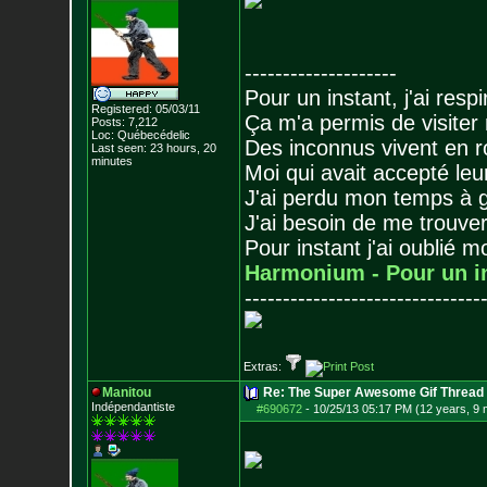
--------------------
Pour un instant, j'ai respi
Registered: 05/03/11
Ça m'a permis de visiter
Posts:
7,212
Loc: Québecédelic
Des inconnus vivent en r
Last seen: 23 hours, 20
minutes
Moi qui avait accepté leur
J'ai perdu mon temps à 
J'ai besoin de me trouver
Pour instant j'ai oublié 
Harmonium - Pour un i
-------------------------------
Extras:
Manitou
Re: The Super Awesome Gif Thread
Indépendantiste
#690672
-
10/25/13 05:17 PM (12 years, 9