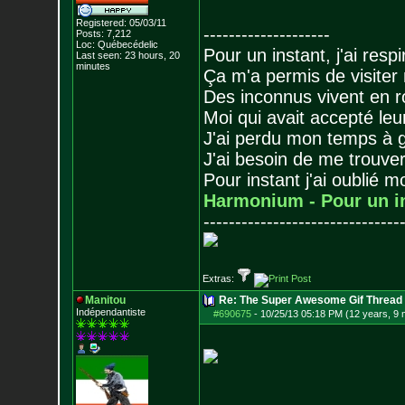
Registered: 05/03/11
--------------------
Posts:
7,212
Loc: Québecédelic
Pour un instant, j'ai respi
Last seen: 23 hours, 20
minutes
Ça m'a permis de visiter
Des inconnus vivent en r
Moi qui avait accepté leur
J'ai perdu mon temps à 
J'ai besoin de me trouver
Pour instant j'ai oublié 
Harmonium - Pour un i
-------------------------------
Extras:
Manitou
Re: The Super Awesome Gif Thread
Indépendantiste
#690675
-
10/25/13 05:18 PM (12 years, 9