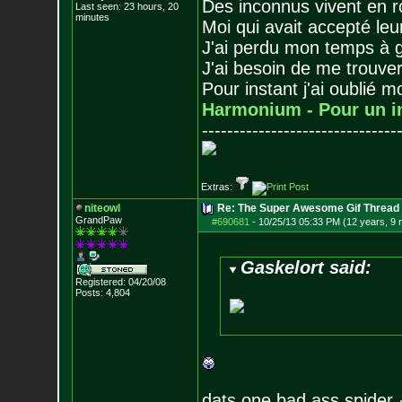
Des inconnus vivent en r
Last seen: 23 hours, 20
minutes
Moi qui avait accepté leur
J'ai perdu mon temps à 
J'ai besoin de me trouver
Pour instant j'ai oublié 
Harmonium - Pour un i
-------------------------------
Extras:
niteowl
Re: The Super Awesome Gif Thread
GrandPaw
#690681
-
10/25/13 05:33 PM (12 years, 9
Gaskelort said:
Registered: 04/20/08
Posts:
4,804
dats one bad ass spider