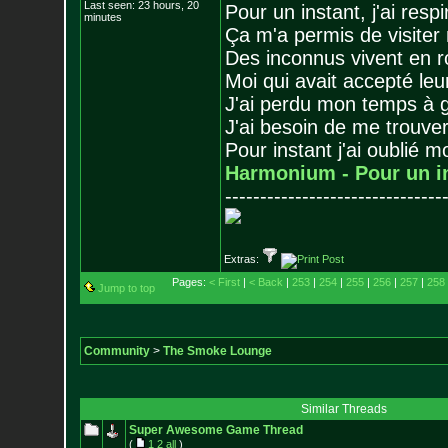
Last seen: 23 hours, 20
Pour un instant, j'ai respi
minutes
Ça m'a permis de visiter
Des inconnus vivent en r
Moi qui avait accepté leur
J'ai perdu mon temps à 
J'ai besoin de me trouver
Pour instant j'ai oublié 
Harmonium - Pour un i
-------------------------------
Extras:
Pages:
< First
|
< Back
|
253
|
254
|
255
|
256
|
257
|
258
Jump to top
Community
>
The Smoke Lounge
Similar Threads
Super Awesome Game Thread
(
1
2
all
)