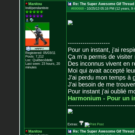
Manitou
Re: The Super Awesome Gif Thread
Indépendantiste
#690668
-
10/25/13 05:16 PM (12 years, 9
--------------------
Pour un instant, j'ai respi
Registered: 05/03/11
Ça m'a permis de visiter
Posts:
7,212
Loc: Québecédelic
Des inconnus vivent en r
Last seen: 23 hours, 20
minutes
Moi qui avait accepté leur
J'ai perdu mon temps à 
J'ai besoin de me trouver
Pour instant j'ai oublié 
Harmonium - Pour un i
-------------------------------
Extras:
Manitou
Re: The Super Awesome Gif Thread