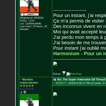
--------------------
Pour un instant, j'ai respi
Registered: 05/03/11
Ça m'a permis de visiter
Posts:
7,212
Loc: Québecédelic
Des inconnus vivent en r
Last seen: 23 hours, 20
minutes
Moi qui avait accepté leur
J'ai perdu mon temps à 
J'ai besoin de me trouver
Pour instant j'ai oublié 
Harmonium - Pour un i
-------------------------------
Extras:
Manitou
Re: The Super Awesome Gif Thread
Indépendantiste
#690673
-
10/25/13 05:17 PM (12 years, 9