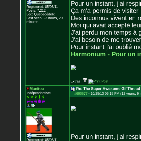
Pour un instant, j'ai respi
Registered: 05/03/11
Ça m'a permis de visiter
Posts:
7,212
Loc: Québecédelic
Des inconnus vivent en r
Last seen: 23 hours, 20
minutes
Moi qui avait accepté leur
J'ai perdu mon temps à 
J'ai besoin de me trouver
Pour instant j'ai oublié 
Harmonium - Pour un i
-------------------------------
Extras:
Manitou
Re: The Super Awesome Gif Thread
Indépendantiste
#690677
-
10/25/13 05:18 PM (12 years, 9
--------------------
Pour un instant, j'ai respi
Registered: 05/03/11