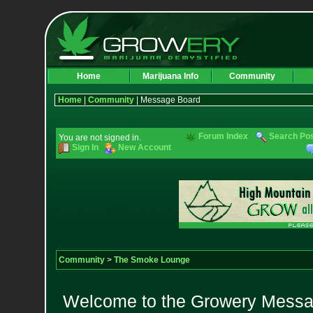
Home
Marijuana Info
Community
Home
|
Community
| Message Board
Forum Index
Search Po
You are not signed in.
Sign In
New Account
Community
>
The Smoke Lounge
Welcome to the Growery Messag