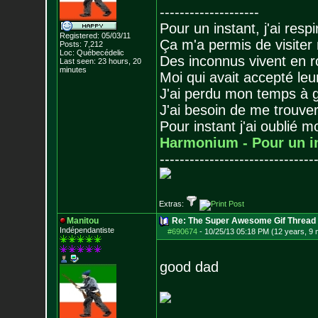
--------------------
Pour un instant, j'ai respi
Registered: 05/03/11
Ça m'a permis de visiter
Posts:
7,212
Loc: Québecédelic
Des inconnus vivent en r
Last seen: 23 hours, 20
minutes
Moi qui avait accepté leur
J'ai perdu mon temps à 
J'ai besoin de me trouver
Pour instant j'ai oublié 
Harmonium - Pour un i
-------------------------------
Extras:
Manitou
Re: The Super Awesome Gif Thread
Indépendantiste
#690674
-
10/25/13 05:18 PM (12 years, 9
good dad