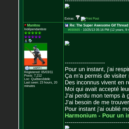
-------------------------------
Extras:
Manitou
Re: The Super Awesome Gif Thread
Indépendantiste
#690665
-
10/25/13 05:16 PM (12 years, 9
--------------------
Pour un instant, j'ai respi
Registered: 05/03/11
Ça m'a permis de visiter
Posts:
7,212
Loc: Québecédelic
Des inconnus vivent en r
Last seen: 23 hours, 20
minutes
Moi qui avait accepté leur
J'ai perdu mon temps à 
J'ai besoin de me trouver
Pour instant j'ai oublié 
Harmonium - Pour un i
-------------------------------