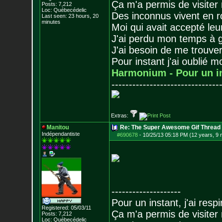
Ça m'a permis de visiter
Posts:
7,212
Loc: Québecédelic
Des inconnus vivent en r
Last seen: 23 hours, 20
minutes
Moi qui avait accepté leur
J'ai perdu mon temps à 
J'ai besoin de me trouver
Pour instant j'ai oublié 
Harmonium - Pour un i
-------------------------------
Extras:
Manitou
Re: The Super Awesome Gif Thread
Indépendantiste
#690678
-
10/25/13 05:18 PM (12 years, 9
--------------------
Pour un instant, j'ai respi
Registered: 05/03/11
Ça m'a permis de visiter
Posts:
7,212
Loc: Québecédelic