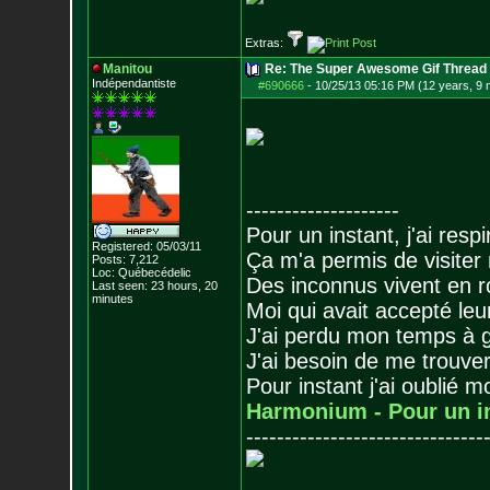
Extras:
Manitou
Re: The Super Awesome Gif Thread
Indépendantiste
#690666
-
10/25/13 05:16 PM (12 years, 9
--------------------
Pour un instant, j'ai respi
Registered: 05/03/11
Ça m'a permis de visiter
Posts:
7,212
Loc: Québecédelic
Des inconnus vivent en r
Last seen: 23 hours, 20
minutes
Moi qui avait accepté leur
J'ai perdu mon temps à 
J'ai besoin de me trouver
Pour instant j'ai oublié 
Harmonium - Pour un i
-------------------------------