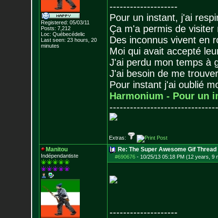
--------------------
Pour un instant, j'ai respi
Registered: 05/03/11
Ça m'a permis de visiter
Posts:
7,212
Loc: Québecédelic
Des inconnus vivent en r
Last seen: 23 hours, 20
minutes
Moi qui avait accepté leur
J'ai perdu mon temps à 
J'ai besoin de me trouver
Pour instant j'ai oublié 
Harmonium - Pour un i
-------------------------------
Extras:
Manitou
Re: The Super Awesome Gif Thread
Indépendantiste
#690676
-
10/25/13 05:18 PM (12 years, 9
--------------------