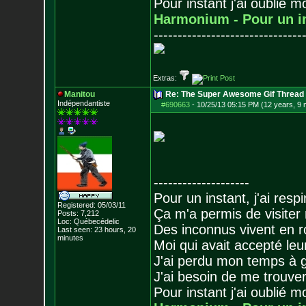
Pour instant j'ai oublié 
Harmonium - Pour un i
-------------------------------
Extras:
Manitou
Re: The Super Awesome Gif Thread
Indépendantiste
#690663
-
10/25/13 05:15 PM (12 years, 9
--------------------
Pour un instant, j'ai respi
Registered: 05/03/11
Ça m'a permis de visiter
Posts:
7,212
Loc: Québecédelic
Des inconnus vivent en r
Last seen: 23 hours, 20
minutes
Moi qui avait accepté leur
J'ai perdu mon temps à 
J'ai besoin de me trouver
Pour instant j'ai oublié 