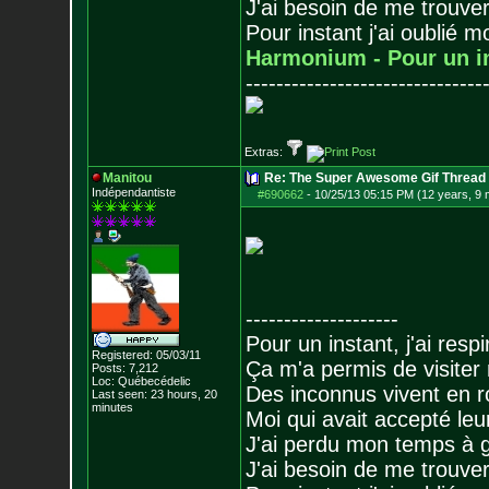
J'ai besoin de me trouver
Pour instant j'ai oublié 
Harmonium - Pour un i
-------------------------------
Extras:
Manitou
Re: The Super Awesome Gif Thread
Indépendantiste
#690662
-
10/25/13 05:15 PM (12 years, 9
--------------------
Pour un instant, j'ai respi
Registered: 05/03/11
Ça m'a permis de visiter
Posts:
7,212
Loc: Québecédelic
Des inconnus vivent en r
Last seen: 23 hours, 20
minutes
Moi qui avait accepté leur
J'ai perdu mon temps à 
J'ai besoin de me trouver