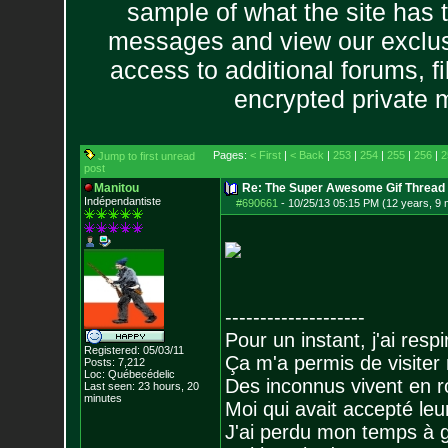
sample of what the site has 
messages and view our exclus
access to additional forums, f
encrypted private
Pages:
< First
|
< Back
|
253
|
254
|
255
|
256
|
2
Jump to first unread
post
Manitou
Re: The Super Awesome Gif Thread
Indépendantiste
#690661
-
10/25/13 05:15 PM (12 years, 9
--------------------
Pour un instant, j'ai respi
Registered: 05/03/11
Ça m'a permis de visiter
Posts:
7,212
Loc: Québecédelic
Des inconnus vivent en r
Last seen: 23 hours, 20
minutes
Moi qui avait accepté leur
J'ai perdu mon temps à 