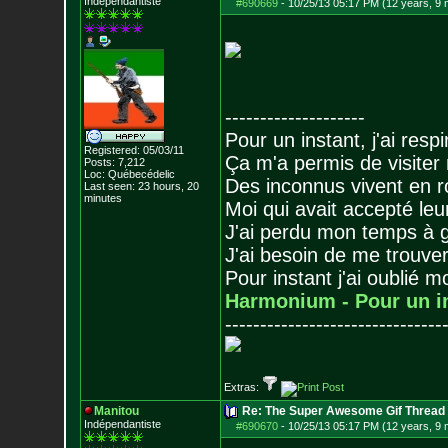
Indépendantiste
#690669
-
10/25/13 05:17 PM (12 years, 9
--------------------
Pour un instant, j'ai respi
Registered: 05/03/11
Ça m'a permis de visiter
Posts:
7,212
Loc: Québecédelic
Des inconnus vivent en r
Last seen: 23 hours, 20
minutes
Moi qui avait accepté leur
J'ai perdu mon temps à 
J'ai besoin de me trouver
Pour instant j'ai oublié 
Harmonium - Pour un i
-------------------------------
Extras:
Manitou
Re: The Super Awesome Gif Thread
Indépendantiste
#690670
-
10/25/13 05:17 PM (12 years, 9