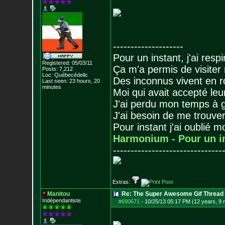
--------------------
Pour un instant, j'ai respi
Registered: 05/03/11
Ça m'a permis de visiter
Posts:
7,212
Loc: Québecédelic
Des inconnus vivent en r
Last seen: 23 hours, 20
minutes
Moi qui avait accepté leur
J'ai perdu mon temps à 
J'ai besoin de me trouver
Pour instant j'ai oublié 
Harmonium - Pour un i
-------------------------------
Extras:
Manitou
Re: The Super Awesome Gif Thread
Indépendantiste
#690671
-
10/25/13 05:17 PM (12 years, 9