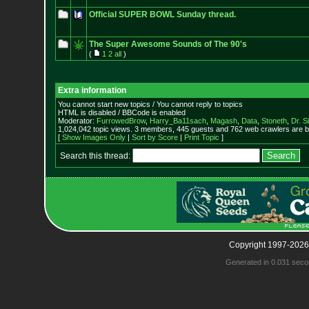
Official SUPER BOWL Sunday thread.
The Super Awesome Sounds of The 90's
(
1
2
all
)
Extra information
You cannot start new topics / You cannot reply to topics
HTML is disabled / BBCode is enabled
Moderator:
FurrowedBrow
,
Harry_Ba11sach
,
Magash
,
Data
,
Stoneth
,
Dr. S
1,024,042 topic views. 3 members, 445 guests and 762 web crawlers are b
[
Show Images Only
|
Sort by Score
|
Print Topic
]
Search this thread:
Copyright 1997-2026
Generated in 0.031 seco