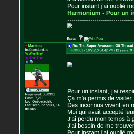
Pour instant j'ai oublié 
Harmonium - Pour un i
-------------------------------
Extras:
Manitou
Re: The Super Awesome Gif Thread
Indépendantiste
#690602
-
10/25/13 04:42 PM (12 years, 9
--------------------
Pour un instant, j'ai respi
Registered: 05/03/11
Ça m'a permis de visiter
Posts:
7,212
Loc: Québecédelic
Des inconnus vivent en r
Last seen: 22 hours, 14
minutes
Moi qui avait accepté leur
J'ai perdu mon temps à 
J'ai besoin de me trouver
Pour instant j'ai oublié 