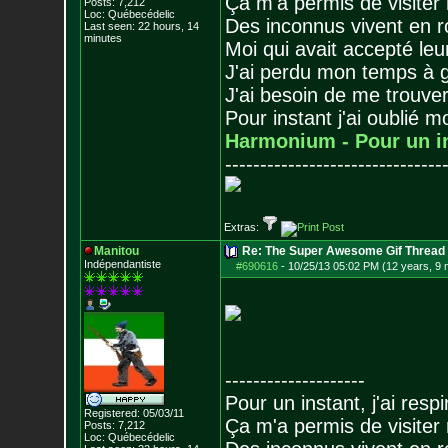
Ça m'a permis de visiter
Posts:
7,212
Loc: Québecédelic
Des inconnus vivent en r
Last seen: 22 hours, 14
minutes
Moi qui avait accepté leur
J'ai perdu mon temps à 
J'ai besoin de me trouver
Pour instant j'ai oublié 
Harmonium - Pour un i
-------------------------------
Extras:
Manitou
Re: The Super Awesome Gif Thread
Indépendantiste
#690616
-
10/25/13 05:02 PM (12 years, 9
--------------------
Pour un instant, j'ai respi
Registered: 05/03/11
Ça m'a permis de visiter
Posts:
7,212
Loc: Québecédelic