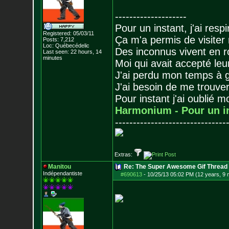
--------------------
Pour un instant, j'ai respi
Registered: 05/03/11
Ça m'a permis de visiter
Posts:
7,212
Loc: Québecédelic
Des inconnus vivent en r
Last seen: 22 hours, 14
minutes
Moi qui avait accepté leur
J'ai perdu mon temps à 
J'ai besoin de me trouver
Pour instant j'ai oublié 
Harmonium - Pour un i
-------------------------------
Extras:
Manitou
Re: The Super Awesome Gif Thread
Indépendantiste
#690613
-
10/25/13 05:02 PM (12 years, 9