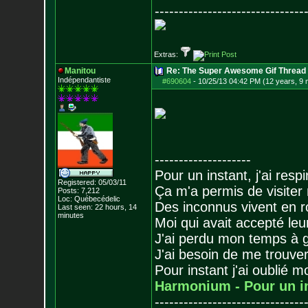
-------------------------------
Extras:
Manitou
Re: The Super Awesome Gif Thread
Indépendantiste
#690604
-
10/25/13 04:42 PM (12 years, 9
--------------------
Pour un instant, j'ai respi
Registered: 05/03/11
Ça m'a permis de visiter
Posts:
7,212
Loc: Québecédelic
Des inconnus vivent en r
Last seen: 22 hours, 14
minutes
Moi qui avait accepté leur
J'ai perdu mon temps à 
J'ai besoin de me trouver
Pour instant j'ai oublié 
Harmonium - Pour un i
-------------------------------