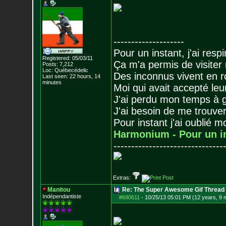
--------------------
Pour un instant, j'ai respi
Registered: 05/03/11
Ça m'a permis de visiter
Posts:
7,212
Loc: Québecédelic
Des inconnus vivent en r
Last seen: 22 hours, 14
minutes
Moi qui avait accepté leur
J'ai perdu mon temps à 
J'ai besoin de me trouver
Pour instant j'ai oublié 
Harmonium - Pour un i
-------------------------------
Extras:
Manitou
Re: The Super Awesome Gif Thread
Indépendantiste
#690611
-
10/25/13 05:01 PM (12 years, 9 