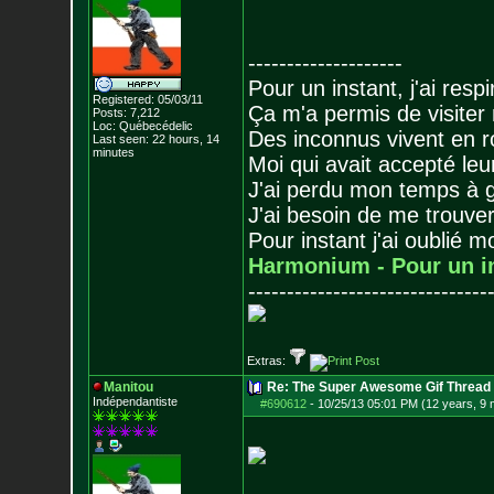
--------------------
Pour un instant, j'ai respi
Registered: 05/03/11
Ça m'a permis de visiter
Posts:
7,212
Loc: Québecédelic
Des inconnus vivent en r
Last seen: 22 hours, 14
minutes
Moi qui avait accepté leur
J'ai perdu mon temps à 
J'ai besoin de me trouver
Pour instant j'ai oublié 
Harmonium - Pour un i
-------------------------------
Extras:
Manitou
Re: The Super Awesome Gif Thread
Indépendantiste
#690612
-
10/25/13 05:01 PM (12 years, 9