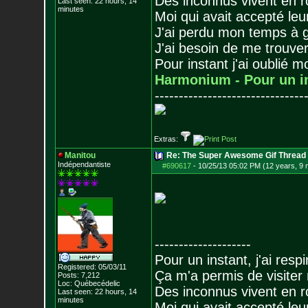
Des inconnus vivent en r
Last seen: 22 hours, 14
minutes
Moi qui avait accepté leur
J'ai perdu mon temps à 
J'ai besoin de me trouver
Pour instant j'ai oublié 
Harmonium - Pour un i
-------------------------------
Extras:
Manitou
Re: The Super Awesome Gif Thread
Indépendantiste
#690617
-
10/25/13 05:02 PM (12 years, 9
--------------------
Pour un instant, j'ai respi
Registered: 05/03/11
Ça m'a permis de visiter
Posts:
7,212
Loc: Québecédelic
Des inconnus vivent en r
Last seen: 22 hours, 14
minutes
Moi qui avait accepté leur