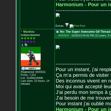
Harmonium - Pour un i
-------------------------------
Extras:
Manitou
Re: The Super Awesome Gif Thread
Indépendantiste
#690603
-
10/25/13 04:42 PM (12 years, 9
--------------------
Pour un instant, j'ai respi
Registered: 05/03/11
Ça m'a permis de visiter
Posts:
7,212
Loc: Québecédelic
Des inconnus vivent en r
Last seen: 22 hours, 14
minutes
Moi qui avait accepté leur
J'ai perdu mon temps à 
J'ai besoin de me trouver
Pour instant j'ai oublié 
Harmonium - Pour un i