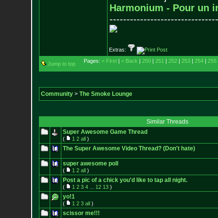
Harmonium - Pour un i
-------------------------------
Extras:
Pages:
< First
|
< Back
|
250
|
251
|
252
|
253
|
254
|
255
Jump to top
Community
>
The Smoke Lounge
Similar Threads
Super Awesome Game Thread
(
1
2
all
)
The Super Awesome Video Thread? (Don't hate)
super awesome poll
(
1
2
all
)
Post a pic of a chick you'd like to tap all night.
(
1
2
3
4
...
12
13
)
yo!1
(
1
2
3
all
)
scissor me!!!