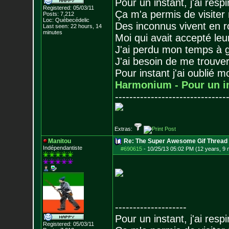
Pour un instant, j'ai respi
Registered: 05/03/11
Ça m'a permis de visiter
Posts:
7,212
Loc: Québecédelic
Des inconnus vivent en r
Last seen: 22 hours, 14
minutes
Moi qui avait accepté leur
J'ai perdu mon temps à 
J'ai besoin de me trouver
Pour instant j'ai oublié 
Harmonium - Pour un i
-------------------------------
Extras:
Manitou
Re: The Super Awesome Gif Thread
Indépendantiste
#690615
-
10/25/13 05:02 PM (12 years, 9
--------------------
Pour un instant, j'ai respi
Registered: 05/03/11