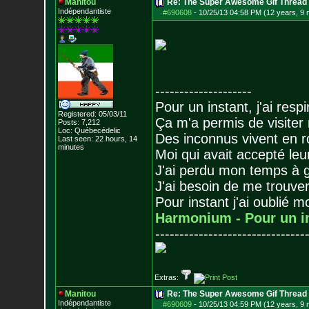
Manitou
Re: The Super Awesome Gif Thread
Indépendantiste
#690608
-
10/25/13 04:58 PM (12 years, 9
--------------------
Pour un instant, j'ai respi
Registered: 05/03/11
Ça m'a permis de visiter
Posts:
7,212
Loc: Québecédelic
Des inconnus vivent en r
Last seen: 22 hours, 14
minutes
Moi qui avait accepté leur
J'ai perdu mon temps à 
J'ai besoin de me trouver
Pour instant j'ai oublié 
Harmonium - Pour un i
-------------------------------
Extras:
Manitou
Re: The Super Awesome Gif Thread
Indépendantiste
#690609
-
10/25/13 04:59 PM (12 years, 9