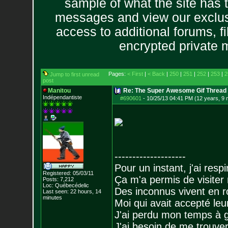
sample of what the site has 
messages and view our exclus
access to additional forums, f
encrypted private
Pages:
< First
|
< Back
|
250
|
251
|
252
|
253
|
2
Jump to first unread
post
Manitou
Re: The Super Awesome Gif Thread
Indépendantiste
#690601
-
10/25/13 04:41 PM (12 years, 9
--------------------
Pour un instant, j'ai respi
Registered: 05/03/11
Ça m'a permis de visiter
Posts:
7,212
Loc: Québecédelic
Des inconnus vivent en r
Last seen: 22 hours, 14
minutes
Moi qui avait accepté leur
J'ai perdu mon temps à 
J'ai besoin de me trouver