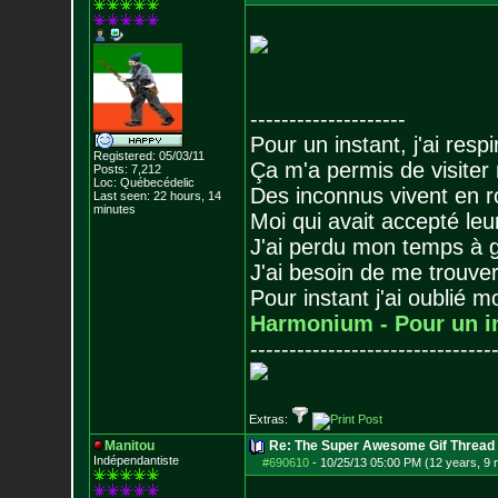
--------------------
Pour un instant, j'ai respi
Registered: 05/03/11
Ça m'a permis de visiter
Posts:
7,212
Loc: Québecédelic
Des inconnus vivent en r
Last seen: 22 hours, 14
minutes
Moi qui avait accepté leur
J'ai perdu mon temps à 
J'ai besoin de me trouver
Pour instant j'ai oublié 
Harmonium - Pour un i
-------------------------------
Extras:
Manitou
Re: The Super Awesome Gif Thread
Indépendantiste
#690610
-
10/25/13 05:00 PM (12 years, 9