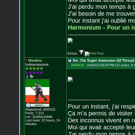
J'ai perdu mon temps à 
J'ai besoin de me trouver
Pour instant j'ai oublié 
Harmonium - Pour un i
-------------------------------
Extras:
Manitou
Re: The Super Awesome Gif Thread
Indépendantiste
#690618
-
10/25/13 05:03 PM (12 years, 9
--------------------
Pour un instant, j'ai respi
Registered: 05/03/11
Ça m'a permis de visiter
Posts:
7,212
Loc: Québecédelic
Des inconnus vivent en r
Last seen: 22 hours, 14
minutes
Moi qui avait accepté leur
J'ai perdu mon temps à 