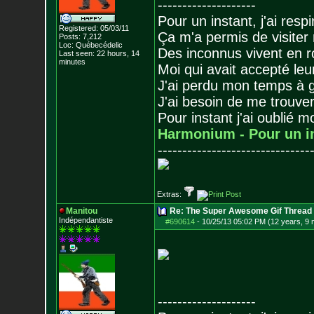
--------------------
Pour un instant, j'ai respi
Registered: 05/03/11
Ça m'a permis de visiter
Posts:
7,212
Loc: Québecédelic
Des inconnus vivent en r
Last seen: 22 hours, 14
minutes
Moi qui avait accepté leur
J'ai perdu mon temps à 
J'ai besoin de me trouver
Pour instant j'ai oublié 
Harmonium - Pour un i
-------------------------------
Extras:
Manitou
Re: The Super Awesome Gif Thread
Indépendantiste
#690614
-
10/25/13 05:02 PM (12 years, 9
--------------------