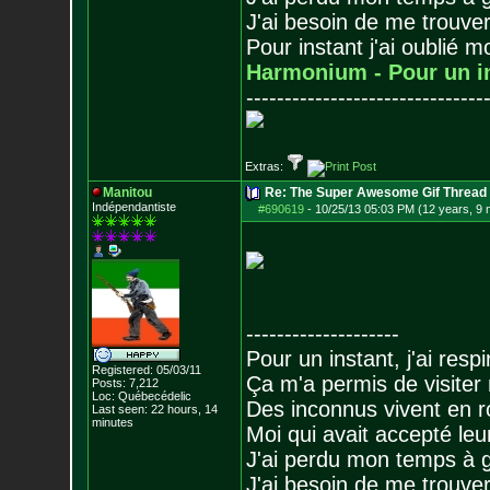
J'ai besoin de me trouver
Pour instant j'ai oublié 
Harmonium - Pour un i
-------------------------------
Extras:
Manitou
Re: The Super Awesome Gif Thread
Indépendantiste
#690619
-
10/25/13 05:03 PM (12 years, 9
--------------------
Pour un instant, j'ai respi
Registered: 05/03/11
Ça m'a permis de visiter
Posts:
7,212
Loc: Québecédelic
Des inconnus vivent en r
Last seen: 22 hours, 14
minutes
Moi qui avait accepté leur
J'ai perdu mon temps à 
J'ai besoin de me trouver