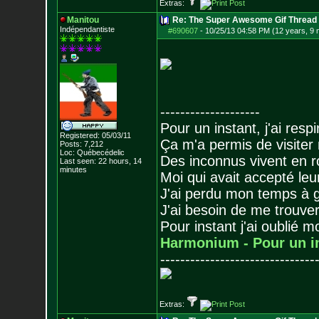
Extras:
Manitou
Re: The Super Awesome Gif Thread
Indépendantiste
#690607
-
10/25/13 04:58 PM (12 years, 9
--------------------
Pour un instant, j'ai respi
Registered: 05/03/11
Ça m'a permis de visiter
Posts:
7,212
Loc: Québecédelic
Des inconnus vivent en r
Last seen: 22 hours, 14
minutes
Moi qui avait accepté leur
J'ai perdu mon temps à 
J'ai besoin de me trouver
Pour instant j'ai oublié 
Harmonium - Pour un i
-------------------------------
Extras: