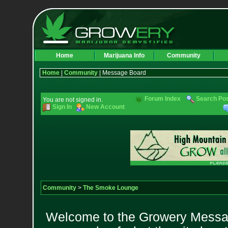
Home
Marijuana Info
Community
Home
|
Community
| Message Board
Forum Index
Search Po
You are not signed in.
Sign In
New Account
Community
>
The Smoke Lounge
Welcome to the Growery Messag