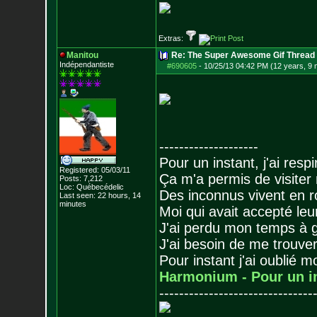
Extras:
Manitou
Re: The Super Awesome Gif Thread
Indépendantiste
#690605
-
10/25/13 04:42 PM (12 years, 9
--------------------
Pour un instant, j'ai respi
Registered: 05/03/11
Ça m'a permis de visiter
Posts:
7,212
Loc: Québecédelic
Des inconnus vivent en r
Last seen: 22 hours, 14
minutes
Moi qui avait accepté leur
J'ai perdu mon temps à 
J'ai besoin de me trouver
Pour instant j'ai oublié 
Harmonium - Pour un i
-------------------------------