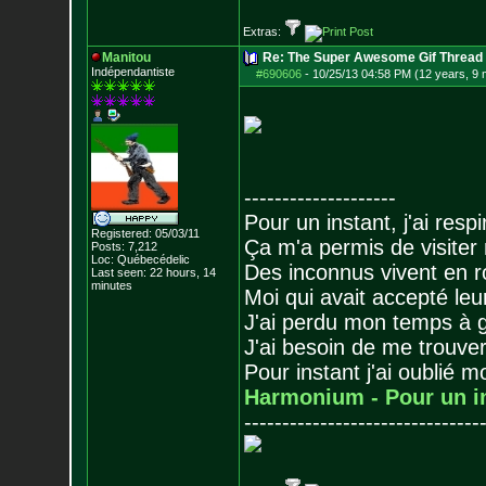
Extras:
Manitou
Re: The Super Awesome Gif Thread
Indépendantiste
#690606
-
10/25/13 04:58 PM (12 years, 9
--------------------
Pour un instant, j'ai respi
Registered: 05/03/11
Ça m'a permis de visiter
Posts:
7,212
Loc: Québecédelic
Des inconnus vivent en r
Last seen: 22 hours, 14
minutes
Moi qui avait accepté leur
J'ai perdu mon temps à 
J'ai besoin de me trouver
Pour instant j'ai oublié 
Harmonium - Pour un i
-------------------------------