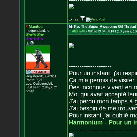
-------------------------------
Extras:
Manitou
Re: The Super Awesome Gif Thread
Indépendantiste
#680248
-
08/02/13 04:58 PM (13 years, 10
--------------------
Pour un instant, j'ai respi
Registered: 05/03/11
Ça m'a permis de visiter
Posts:
7,212
Loc: Québecédelic
Des inconnus vivent en r
Last seen: 2 days, 21
hours
Moi qui avait accepté leur
J'ai perdu mon temps à 
J'ai besoin de me trouver
Pour instant j'ai oublié 
Harmonium - Pour un i
-------------------------------