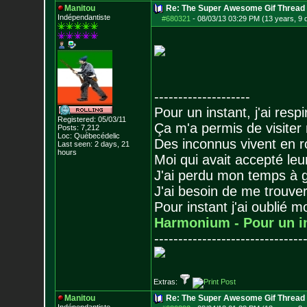
Manitou
Re: The Super Awesome Gif Thread
Indépendantiste
#680321
-
08/03/13 03:29 PM (13 years, 9 
--------------------
Pour un instant, j'ai respi
Registered: 05/03/11
Ça m'a permis de visiter
Posts:
7,212
Loc: Québecédelic
Des inconnus vivent en r
Last seen: 2 days, 21
hours
Moi qui avait accepté leur
J'ai perdu mon temps à 
J'ai besoin de me trouver
Pour instant j'ai oublié 
Harmonium - Pour un i
-------------------------------
Extras:
Manitou
Re: The Super Awesome Gif Thread