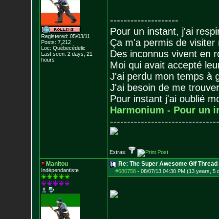
--------------------
Pour un instant, j'ai respi
Registered: 05/03/11
Ça m'a permis de visiter
Posts:
7,212
Loc: Québecédelic
Des inconnus vivent en r
Last seen: 2 days, 21
hours
Moi qui avait accepté leur
J'ai perdu mon temps à 
J'ai besoin de me trouver
Pour instant j'ai oublié 
Harmonium - Pour un i
-------------------------------
Extras:
Manitou
Re: The Super Awesome Gif Thread
Indépendantiste
#680758
-
08/07/13 04:30 PM (13 years, 5 