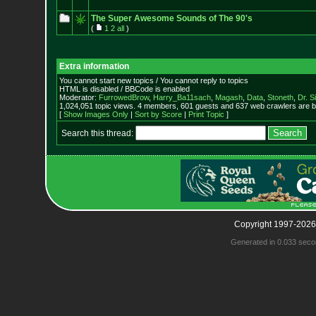
The Super Awesome Sounds of The 90's
(
1
2
all
)
Extra information
You cannot start new topics / You cannot reply to topics
HTML is disabled / BBCode is enabled
Moderator:
FurrowedBrow
,
Harry_Ba11sach
,
Magash
,
Data
,
Stoneth
,
Dr. S
1,024,051 topic views. 4 members, 601 guests and 637 web crawlers are b
[
Show Images Only
|
Sort by Score
|
Print Topic
]
Search this thread:
Copyright 1997-2026
Generated in 0.033 seco