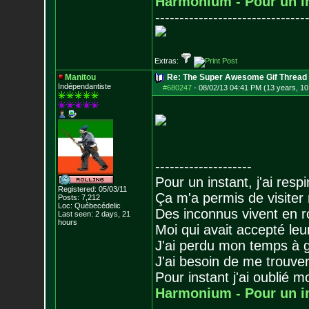
Harmonium - Pour un i
-------------------------------
Extras:
Manitou
Re: The Super Awesome Gif Thread
Indépendantiste
#680247
-
08/02/13 04:41 PM (13 years, 10
--------------------
Pour un instant, j'ai respi
Registered: 05/03/11
Ça m'a permis de visiter
Posts:
7,212
Loc: Québecédelic
Des inconnus vivent en r
Last seen: 2 days, 21
hours
Moi qui avait accepté leur
J'ai perdu mon temps à 
J'ai besoin de me trouver
Pour instant j'ai oublié 
Harmonium - Pour un i