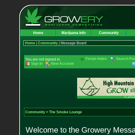
Home
Marijuana Info
Community
Home
|
Community
| Message Board
Forum Index
Search Po
You are not signed in.
Sign In
New Account
Community
>
The Smoke Lounge
Welcome to the Growery Messag