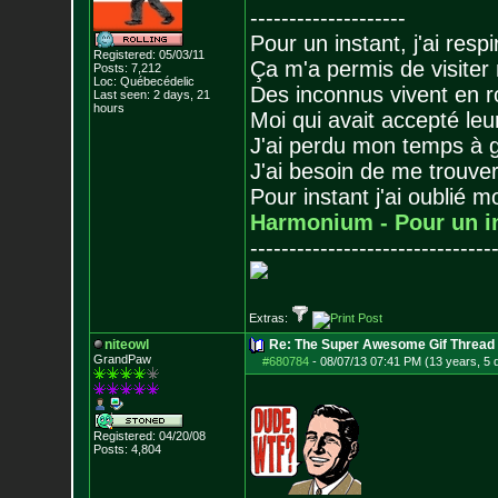
--------------------
Pour un instant, j'ai respi
Registered: 05/03/11
Ça m'a permis de visiter
Posts:
7,212
Loc: Québecédelic
Des inconnus vivent en r
Last seen: 2 days, 21
hours
Moi qui avait accepté leur
J'ai perdu mon temps à 
J'ai besoin de me trouver
Pour instant j'ai oublié 
Harmonium - Pour un i
-------------------------------
Extras:
niteowl
Re: The Super Awesome Gif Thread
GrandPaw
#680784
-
08/07/13 07:41 PM (13 years, 5 
Registered: 04/20/08
Posts:
4,804