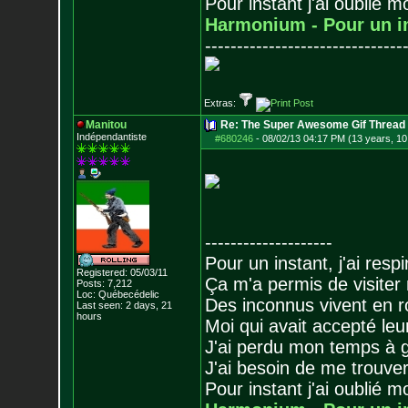
Pour instant j'ai oublié 
Harmonium - Pour un i
-------------------------------
Extras:
Manitou
Re: The Super Awesome Gif Thread
Indépendantiste
#680246
-
08/02/13 04:17 PM (13 years, 10
--------------------
Pour un instant, j'ai respi
Registered: 05/03/11
Ça m'a permis de visiter
Posts:
7,212
Loc: Québecédelic
Des inconnus vivent en r
Last seen: 2 days, 21
hours
Moi qui avait accepté leur
J'ai perdu mon temps à 
J'ai besoin de me trouver
Pour instant j'ai oublié 