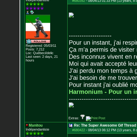
Indépendantiste
#680392
-
08/04/13 01:33 PM (13 years, 8 
--------------------
Pour un instant, j'ai respi
Registered: 05/03/11
Ça m'a permis de visiter
Posts:
7,212
Loc: Québecédelic
Des inconnus vivent en r
Last seen: 2 days, 21
hours
Moi qui avait accepté leur
J'ai perdu mon temps à 
J'ai besoin de me trouver
Pour instant j'ai oublié 
Harmonium - Pour un i
-------------------------------
Extras:
Manitou
Re: The Super Awesome Gif Thread
Indépendantiste
#680422
-
08/04/13 06:12 PM (13 years, 8 