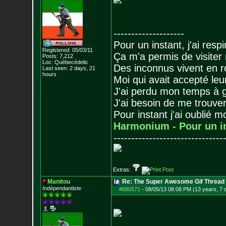
--------------------
Pour un instant, j'ai respi
Registered: 05/03/11
Ça m'a permis de visiter
Posts:
7,212
Loc: Québecédelic
Des inconnus vivent en r
Last seen: 2 days, 21
hours
Moi qui avait accepté leur
J'ai perdu mon temps à 
J'ai besoin de me trouver
Pour instant j'ai oublié 
Harmonium - Pour un i
-------------------------------
Extras:
Manitou
Re: The Super Awesome Gif Thread
Indépendantiste
#680571
-
08/05/13 08:08 PM (13 years, 7 