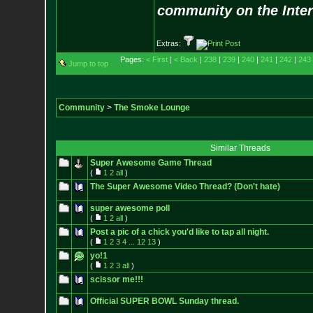
community on the Inter
Extras:
Pages:
< First
|
< Back
|
238
|
239
|
240
|
241
|
242
|
243
Jump to top
Community
>
The Smoke Lounge
Similar Threads
Super Awesome Game Thread
(
1
2
all
)
The Super Awesome Video Thread? (Don't hate)
super awesome poll
(
1
2
all
)
Post a pic of a chick you'd like to tap all night.
(
1
2
3
4
...
12
13
)
yo!1
(
1
2
3
all
)
scissor me!!!
Official SUPER BOWL Sunday thread.