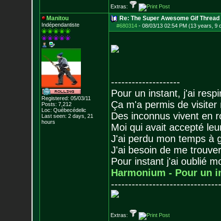
Extras:
Manitou
Re: The Super Awesome Gif Thread
Indépendantiste
#680314
-
08/03/13 02:54 PM (13 years, 9 
--------------------
Pour un instant, j'ai respi
Registered: 05/03/11
Ça m'a permis de visiter
Posts:
7,212
Loc: Québecédelic
Des inconnus vivent en r
Last seen: 2 days, 21
hours
Moi qui avait accepté leur
J'ai perdu mon temps à 
J'ai besoin de me trouver
Pour instant j'ai oublié 
Harmonium - Pour un i
-------------------------------
Extras: