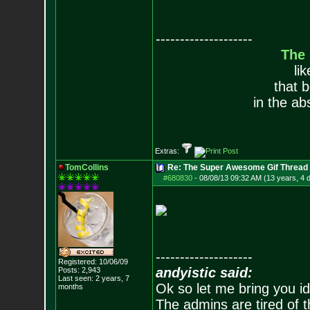
--------------------
The
li
that 
in the ab
Extras:
TomCollins
Re: The Super Awesome Gif Thread
#680830
-
08/08/13 09:32 AM (13 years, 4 
--------------------
Registered: 10/06/09
andyistic said:
Posts:
2,943
Last seen: 2 years, 7
Ok so let me bring you id
months
The admins are tired of 