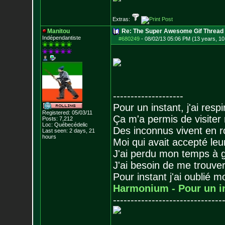
Extras:
Manitou
Re: The Super Awesome Gif Thread
Indépendantiste
#680249
-
08/02/13 05:06 PM (13 years, 10
--------------------
Pour un instant, j'ai respi
Registered: 05/03/11
Ça m'a permis de visiter
Posts:
7,212
Loc: Québecédelic
Des inconnus vivent en r
Last seen: 2 days, 21
hours
Moi qui avait accepté leur
J'ai perdu mon temps à 
J'ai besoin de me trouver
Pour instant j'ai oublié 
Harmonium - Pour un i
-------------------------------