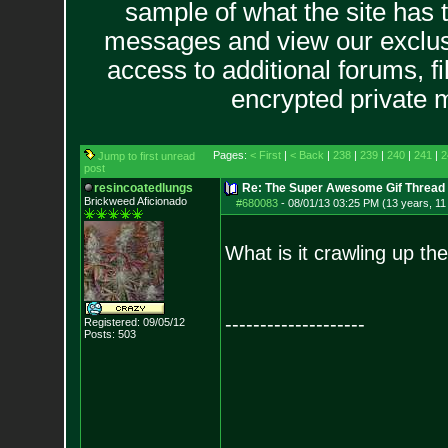
sample of what the site has 
messages and view our exclus
access to additional forums, f
encrypted private
Pages:
< First
|
< Back
|
238
|
239
|
240
|
241
|
2
Jump to first unread
post
resincoatedlungs
Re: The Super Awesome Gif Thread
Brickweed Aficionado
#680083
-
08/01/13 03:25 PM (13 years, 11
What is it crawling up th
--------------------
Registered: 09/05/12
Posts:
503