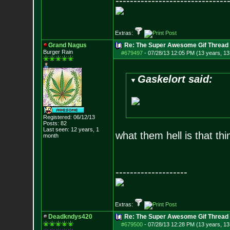
-------------------------------
Extras:
Grand Nagus
Re: The Super Awesome Gif Thread
Burger Rain
#679497
-
07/28/13 12:05 PM (13 years, 13
Gaskelort said:
Registered: 06/12/13
Posts:
82
Last seen: 12 years, 1
what them hell is that th
month
--------------------
Extras:
Deadkndys420
Re: The Super Awesome Gif Thread
#679500
-
07/28/13 12:28 PM (13 years, 13