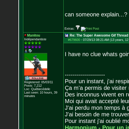
can someone explain...?
Extras:
Manitou
Re: The Super Awesome Gif Thread
Indépendantiste
#679600
-
07/29/13 08:21 AM (13 years, 12
I have no clue whats goin
--------------------
Pour un instant, j'ai respi
Registered: 05/03/11
Posts:
7,212
Ça m'a permis de visiter
Loc: Québecédelic
Last seen: 10 hours, 39
Des inconnus vivent en r
minutes
Moi qui avait accepté leur
J'ai perdu mon temps à 
J'ai besoin de me trouver
Pour instant j'ai oublié 
Harmonium - Pour un i