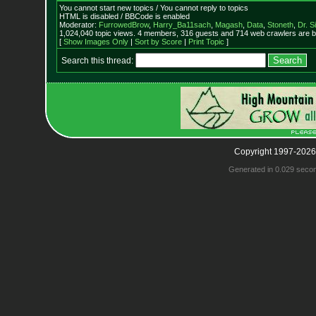
You cannot start new topics / You cannot reply to topics
HTML is disabled / BBCode is enabled
Moderator:
FurrowedBrow
,
Harry_Ba11sach
,
Magash
,
Data
,
Stoneth
,
Dr. S
1,024,040 topic views. 4 members, 316 guests and 714 web crawlers are b
[
Show Images Only
|
Sort by Score
|
Print Topic
]
Search this thread:
Copyright 1997-2026
Generated in 0.029 seco