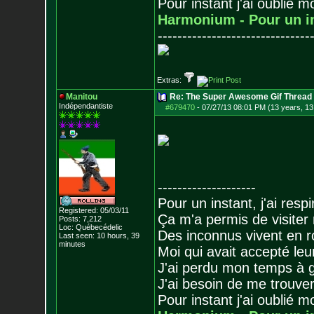
Pour instant j'ai oublié 
Harmonium - Pour un i
-------------------------------
Extras:
Manitou
Re: The Super Awesome Gif Thread
Indépendantiste
#679470
-
07/27/13 08:01 PM (13 years, 13
--------------------
Pour un instant, j'ai respi
Registered: 05/03/11
Ça m'a permis de visiter
Posts:
7,212
Loc: Québecédelic
Des inconnus vivent en r
Last seen: 10 hours, 39
minutes
Moi qui avait accepté leur
J'ai perdu mon temps à 
J'ai besoin de me trouver
Pour instant j'ai oublié 