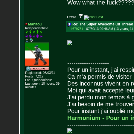
Wow what the fuck????
Extras:
Manitou
Re: The Super Awesome Gif Thread
Indépendantiste
#679751
-
07/30/13 09:46 AM (13 years, 11
--------------------
Pour un instant, j'ai respi
Registered: 05/03/11
Ça m'a permis de visiter
Posts:
7,212
Loc: Québecédelic
Des inconnus vivent en r
Last seen: 10 hours, 39
minutes
Moi qui avait accepté leur
J'ai perdu mon temps à 
J'ai besoin de me trouver
Pour instant j'ai oublié 
Harmonium - Pour un i
-------------------------------