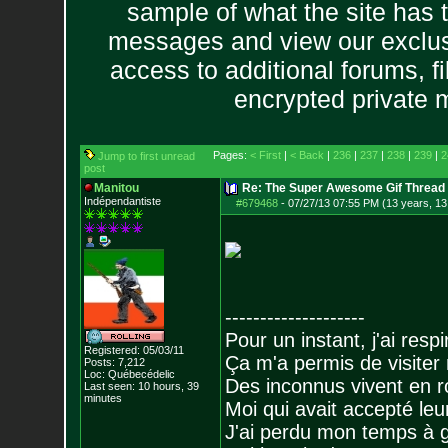
sample of what the site has 
messages and view our exclus
access to additional forums, f
encrypted private
Pages:
< First
|
< Back
|
236
|
237
|
238
|
239
|
2
Jump to first unread
post
Manitou
Re: The Super Awesome Gif Thread
Indépendantiste
#679468
-
07/27/13 07:55 PM (13 years, 13
--------------------
Pour un instant, j'ai respi
Registered: 05/03/11
Ça m'a permis de visiter
Posts:
7,212
Loc: Québecédelic
Des inconnus vivent en r
Last seen: 10 hours, 39
minutes
Moi qui avait accepté leur
J'ai perdu mon temps à 