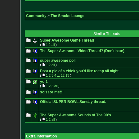
Community
>
The Smoke Lounge
Similar Threads
Super Awesome Game Thread
(
1
2
all
)
The Super Awesome Video Thread? (Don't hate)
super awesome poll
(
1
2
all
)
Post a pic of a chick you'd like to tap all night.
(
1
2
3
4
...
12
13
)
yo!1
(
1
2
3
all
)
scissor me!!!
Official SUPER BOWL Sunday thread.
The Super Awesome Sounds of The 90's
(
1
2
all
)
Extra information