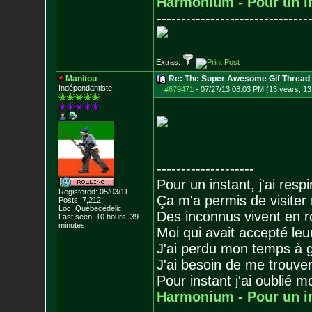
Harmonium - Pour un i
-------------------------------
Extras:
Manitou
Re: The Super Awesome Gif Thread
Indépendantiste
#679471
-
07/27/13 08:03 PM (13 years, 13
--------------------
Pour un instant, j'ai respi
Registered: 05/03/11
Ça m'a permis de visiter
Posts:
7,212
Loc: Québecédelic
Des inconnus vivent en r
Last seen: 10 hours, 39
minutes
Moi qui avait accepté leur
J'ai perdu mon temps à 
J'ai besoin de me trouver
Pour instant j'ai oublié 
Harmonium - Pour un i