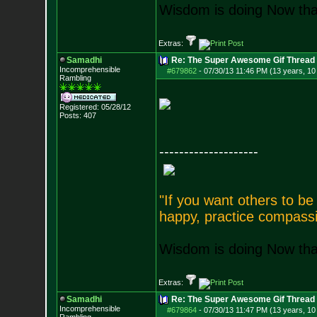
Wisdom is doing Now that
Extras:
Samadhi
Re: The Super Awesome Gif Thread
Incomprehensible
#679862
-
07/30/13 11:46 PM (13 years, 10
Rambling
Registered: 05/28/12
Posts:
407
--------------------
"If you want others to b
happy, practice compassi
Wisdom is doing Now that
Extras:
Samadhi
Re: The Super Awesome Gif Thread
Incomprehensible
#679864
-
07/30/13 11:47 PM (13 years, 10