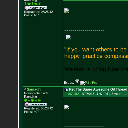
Rambling
Registered: 05/28/12
Posts:
407
--------------------
"If you want others to b
happy, practice compassi
Wisdom is doing Now that
Extras:
Samadhi
Re: The Super Awesome Gif Thread
Incomprehensible
#679865
-
07/30/13 11:47 PM (13 years, 10
Rambling
Registered: 05/28/12
Posts:
407
--------------------