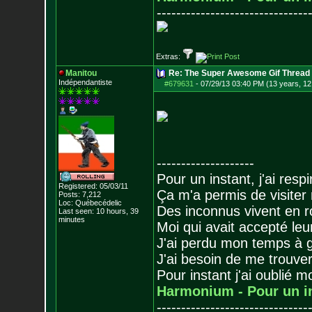
-------------------------------
Extras:
Manitou
Re: The Super Awesome Gif Thread
Indépendantiste
#679631
-
07/29/13 03:40 PM (13 years, 12
--------------------
Pour un instant, j'ai respi
Registered: 05/03/11
Ça m'a permis de visiter
Posts:
7,212
Loc: Québecédelic
Des inconnus vivent en r
Last seen: 10 hours, 39
minutes
Moi qui avait accepté leur
J'ai perdu mon temps à 
J'ai besoin de me trouver
Pour instant j'ai oublié 
Harmonium - Pour un i
-------------------------------