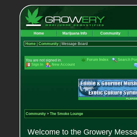
Home
Marijuana Info
Community
Home
|
Community
| Message Board
Forum Index
Search Po
You are not signed in.
Sign In
New Account
Community
>
The Smoke Lounge
Welcome to the Growery Messag