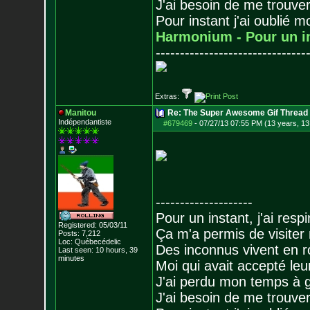
J'ai besoin de me trouver
Pour instant j'ai oublié 
Harmonium - Pour un i
-------------------------------
Extras:
Manitou
Re: The Super Awesome Gif Thread
Indépendantiste
#679469
-
07/27/13 07:55 PM (13 years, 13
--------------------
Pour un instant, j'ai respi
Registered: 05/03/11
Ça m'a permis de visiter
Posts:
7,212
Loc: Québecédelic
Des inconnus vivent en r
Last seen: 10 hours, 39
minutes
Moi qui avait accepté leur
J'ai perdu mon temps à 
J'ai besoin de me trouver