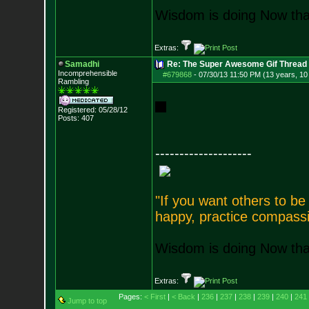
Wisdom is doing Now that
Extras:
Samadhi
Re: The Super Awesome Gif Thread
Incomprehensible
#679868
-
07/30/13 11:50 PM (13 years, 10
Rambling
Registered: 05/28/12
Posts:
407
--------------------
"If you want others to b
happy, practice compassi
Wisdom is doing Now that
Extras:
Pages:
< First
|
< Back
|
236
|
237
|
238
|
239
|
240
|
241
Jump to top