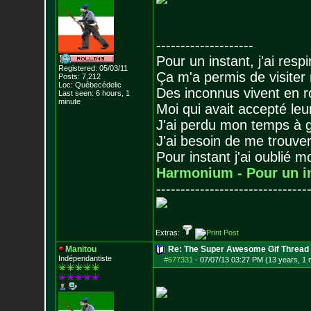
--------------------
Pour un instant, j'ai respi
Registered: 05/03/11
Ça m'a permis de visiter
Posts:
7,212
Loc: Québecédelic
Des inconnus vivent en r
Last seen: 6 hours, 1
minute
Moi qui avait accepté leur
J'ai perdu mon temps à 
J'ai besoin de me trouver
Pour instant j'ai oublié 
Harmonium - Pour un i
-------------------------------
Extras:
Manitou
Re: The Super Awesome Gif Thread
Indépendantiste
#677331
-
07/07/13 03:27 PM (13 years, 1 