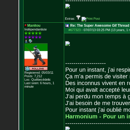
-------------------------------
Extras:
Manitou
Re: The Super Awesome Gif Thread
Indépendantiste
#677323
-
07/07/13 03:25 PM (13 years, 1 
--------------------
Pour un instant, j'ai respi
Registered: 05/03/11
Ça m'a permis de visiter
Posts:
7,212
Loc: Québecédelic
Des inconnus vivent en r
Last seen: 6 hours, 1
minute
Moi qui avait accepté leur
J'ai perdu mon temps à 
J'ai besoin de me trouver
Pour instant j'ai oublié 
Harmonium - Pour un i
-------------------------------