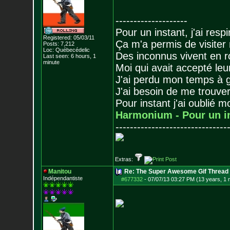
--------------------
Pour un instant, j'ai respi
Registered: 05/03/11
Ça m'a permis de visiter
Posts:
7,212
Loc: Québecédelic
Des inconnus vivent en r
Last seen: 6 hours, 1
minute
Moi qui avait accepté leur
J'ai perdu mon temps à 
J'ai besoin de me trouver
Pour instant j'ai oublié 
Harmonium - Pour un i
-------------------------------
Extras:
Manitou
Re: The Super Awesome Gif Thread
Indépendantiste
#677332
-
07/07/13 03:27 PM (13 years, 1 