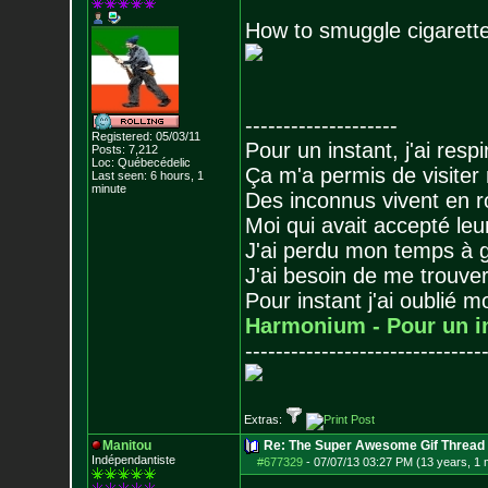
How to smuggle cigarette
--------------------
Registered: 05/03/11
Pour un instant, j'ai respi
Posts:
7,212
Loc: Québecédelic
Ça m'a permis de visiter
Last seen: 6 hours, 1
minute
Des inconnus vivent en r
Moi qui avait accepté leur
J'ai perdu mon temps à 
J'ai besoin de me trouver
Pour instant j'ai oublié 
Harmonium - Pour un i
-------------------------------
Extras:
Manitou
Re: The Super Awesome Gif Thread
Indépendantiste
#677329
-
07/07/13 03:27 PM (13 years, 1 