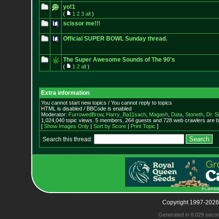
yo!1
(
1
2
3
all
)
scissor me!!!
Official SUPER BOWL Sunday thread.
The Super Awesome Sounds of The 90's
(
1
2
all
)
Extra information
You cannot start new topics / You cannot reply to topics
HTML is disabled / BBCode is enabled
Moderator:
FurrowedBrow
,
Harry_Ba11sach
,
Magash
,
Data
,
Stoneth
,
Dr. S
1,024,040 topic views. 5 members, 264 guests and 728 web crawlers are b
[
Show Images Only
|
Sort by Score
|
Print Topic
]
Search this thread:
Copyright 1997-2026
Generated in 0.029 seco