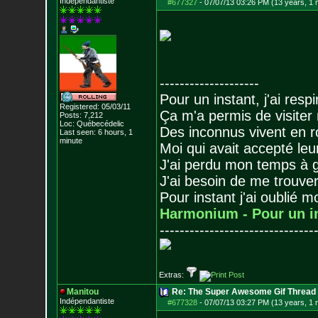
Indépendantiste
#677327
-
07/07/13 03:26 PM (13 years, 1 
--------------------
Pour un instant, j'ai respi
Registered: 05/03/11
Ça m'a permis de visiter
Posts:
7,212
Loc: Québecédelic
Des inconnus vivent en r
Last seen: 6 hours, 1
minute
Moi qui avait accepté leur
J'ai perdu mon temps à 
J'ai besoin de me trouver
Pour instant j'ai oublié 
Harmonium - Pour un i
-------------------------------
Extras:
Manitou
Re: The Super Awesome Gif Thread
Indépendantiste
#677328
-
07/07/13 03:27 PM (13 years, 1 