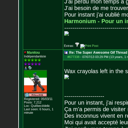
J'ai perdu mon temps à 
J'ai besoin de me trouver
Pour instant j'ai oublié 
Harmonium - Pour un i
-------------------------------
Extras:
Manitou
Re: The Super Awesome Gif Thread
Indépendantiste
#677338
-
07/07/13 03:29 PM (13 years, 1 
Wax crayolas left in the s
--------------------
Registered: 05/03/11
Pour un instant, j'ai respi
Posts:
7,212
Loc: Québecédelic
Ça m'a permis de visiter
Last seen: 6 hours, 1
minute
Des inconnus vivent en r
Moi qui avait accepté leur