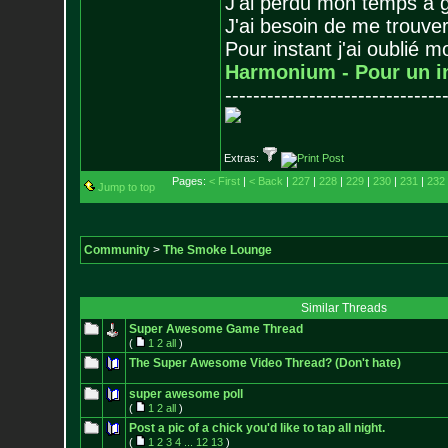
J'ai perdu mon temps à 
J'ai besoin de me trouver
Pour instant j'ai oublié 
Harmonium - Pour un i
-------------------------------
Extras:
Pages:
< First
|
< Back
|
227
|
228
|
229
|
230
|
231
|
232
Jump to top
Community
>
The Smoke Lounge
Similar Threads
Super Awesome Game Thread
(
1
2
all
)
The Super Awesome Video Thread? (Don't hate)
super awesome poll
(
1
2
all
)
Post a pic of a chick you'd like to tap all night.
(
1
2
3
4
...
12
13
)