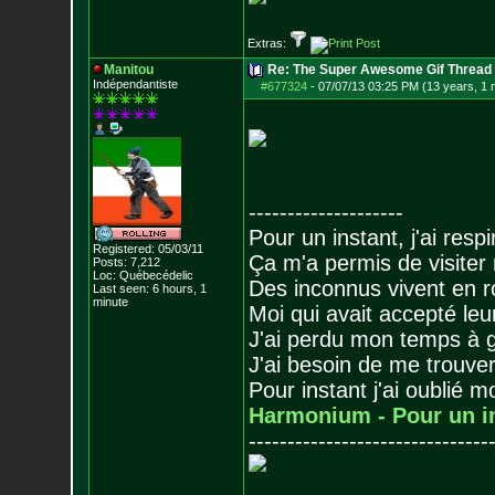
Extras:
Manitou
Re: The Super Awesome Gif Thread
Indépendantiste
#677324
-
07/07/13 03:25 PM (13 years, 1 
--------------------
Pour un instant, j'ai respi
Registered: 05/03/11
Ça m'a permis de visiter
Posts:
7,212
Loc: Québecédelic
Des inconnus vivent en r
Last seen: 6 hours, 1
minute
Moi qui avait accepté leur
J'ai perdu mon temps à 
J'ai besoin de me trouver
Pour instant j'ai oublié 
Harmonium - Pour un i
-------------------------------