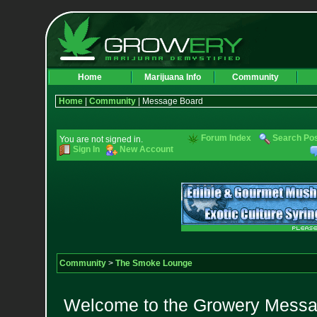
Home
Marijuana Info
Community
Home
|
Community
| Message Board
Forum Index
Search Po
You are not signed in.
Sign In
New Account
Community
>
The Smoke Lounge
Welcome to the Growery Messag