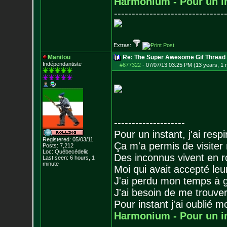
Harmonium - Pour un i
-------------------------------
Extras:
Manitou
Re: The Super Awesome Gif Thread
Indépendantiste
#677322
-
07/07/13 03:25 PM (13 years, 1 
--------------------
Pour un instant, j'ai respi
Registered: 05/03/11
Ça m'a permis de visiter
Posts:
7,212
Loc: Québecédelic
Des inconnus vivent en r
Last seen: 6 hours, 1
minute
Moi qui avait accepté leur
J'ai perdu mon temps à 
J'ai besoin de me trouver
Pour instant j'ai oublié 
Harmonium - Pour un i