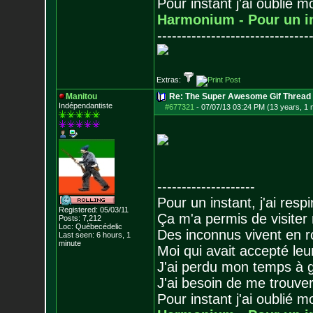
Pour instant j'ai oublié 
Harmonium - Pour un i
-------------------------------
Extras:
Manitou
Re: The Super Awesome Gif Thread
Indépendantiste
#677321
-
07/07/13 03:24 PM (13 years, 1 
--------------------
Pour un instant, j'ai respi
Registered: 05/03/11
Ça m'a permis de visiter
Posts:
7,212
Loc: Québecédelic
Des inconnus vivent en r
Last seen: 6 hours, 1
minute
Moi qui avait accepté leur
J'ai perdu mon temps à 
J'ai besoin de me trouver
Pour instant j'ai oublié 