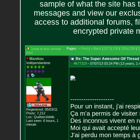
sample of what the site has 
messages and view our exclus
access to additional forums, f
encrypted private
Pages:
< First
|
< Back
|
227
|
228
|
229
|
230
|
2
Jump to first unread
post
Manitou
Re: The Super Awesome Gif Thread
Indépendantiste
#677319
-
07/07/13 03:24 PM (13 years, 1 
--------------------
Pour un instant, j'ai respi
Registered: 05/03/11
Ça m'a permis de visiter
Posts:
7,212
Loc: Québecédelic
Des inconnus vivent en r
Last seen: 6 hours, 1
minute
Moi qui avait accepté leur
J'ai perdu mon temps à 