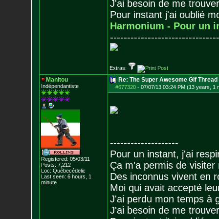
J'ai besoin de me trouver
Pour instant j'ai oublié 
Harmonium - Pour un i
-------------------------------
Extras:
Manitou
Re: The Super Awesome Gif Thread
Indépendantiste
#677320
-
07/07/13 03:24 PM (13 years, 1 
--------------------
Pour un instant, j'ai respi
Registered: 05/03/11
Ça m'a permis de visiter
Posts:
7,212
Loc: Québecédelic
Des inconnus vivent en r
Last seen: 6 hours, 1
minute
Moi qui avait accepté leur
J'ai perdu mon temps à 
J'ai besoin de me trouver