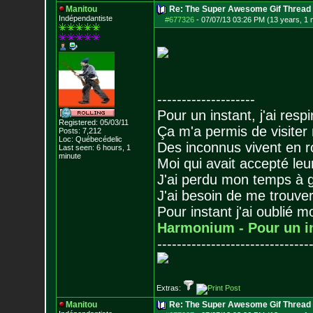
Manitou
Re: The Super Awesome Gif Thread
Indépendantiste
#677326
-
07/07/13 03:26 PM (13 years, 1 
--------------------
Pour un instant, j'ai respi
Registered: 05/03/11
Ça m'a permis de visiter
Posts:
7,212
Loc: Québecédelic
Des inconnus vivent en r
Last seen: 6 hours, 1
minute
Moi qui avait accepté leur
J'ai perdu mon temps à 
J'ai besoin de me trouver
Pour instant j'ai oublié 
Harmonium - Pour un i
-------------------------------
Extras:
Manitou
Re: The Super Awesome Gif Thread