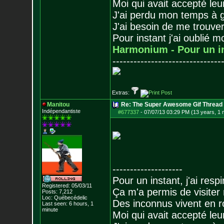
Moi qui avait accepté leur
J'ai perdu mon temps à 
J'ai besoin de me trouver
Pour instant j'ai oublié 
Harmonium - Pour un i
-------------------------------
Extras:
Manitou
Re: The Super Awesome Gif Thread
Indépendantiste
#677337
-
07/07/13 03:29 PM (13 years, 1 
--------------------
Pour un instant, j'ai respi
Registered: 05/03/11
Ça m'a permis de visiter
Posts:
7,212
Loc: Québecédelic
Des inconnus vivent en r
Last seen: 6 hours, 1
minute
Moi qui avait accepté leur