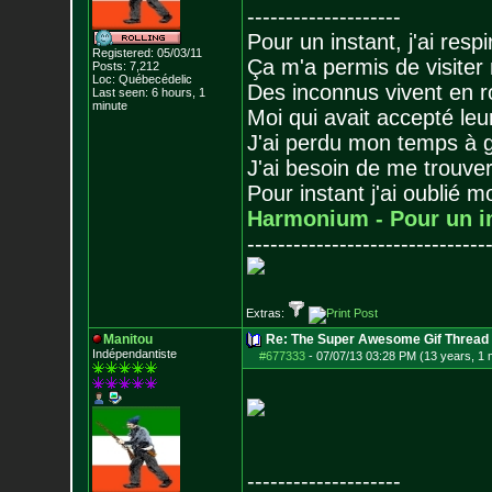
--------------------
Pour un instant, j'ai respi
Registered: 05/03/11
Ça m'a permis de visiter
Posts:
7,212
Loc: Québecédelic
Des inconnus vivent en r
Last seen: 6 hours, 1
minute
Moi qui avait accepté leur
J'ai perdu mon temps à 
J'ai besoin de me trouver
Pour instant j'ai oublié 
Harmonium - Pour un i
-------------------------------
Extras:
Manitou
Re: The Super Awesome Gif Thread
Indépendantiste
#677333
-
07/07/13 03:28 PM (13 years, 1 
--------------------