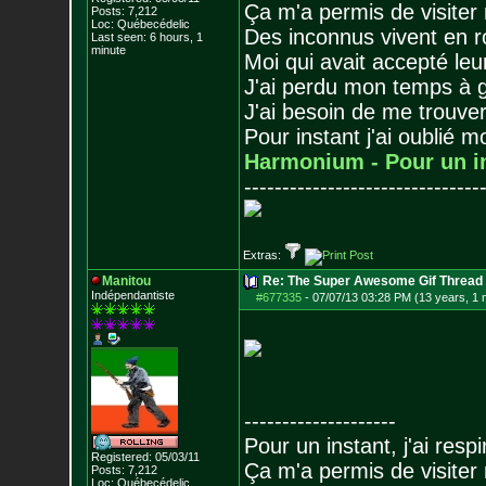
Ça m'a permis de visiter
Posts:
7,212
Loc: Québecédelic
Des inconnus vivent en r
Last seen: 6 hours, 1
minute
Moi qui avait accepté leur
J'ai perdu mon temps à 
J'ai besoin de me trouver
Pour instant j'ai oublié 
Harmonium - Pour un i
-------------------------------
Extras:
Manitou
Re: The Super Awesome Gif Thread
Indépendantiste
#677335
-
07/07/13 03:28 PM (13 years, 1 
--------------------
Pour un instant, j'ai respi
Registered: 05/03/11
Ça m'a permis de visiter
Posts:
7,212
Loc: Québecédelic