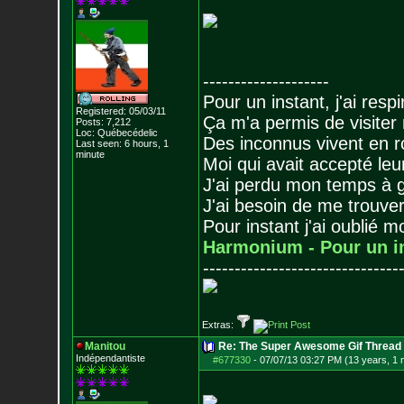
--------------------
Pour un instant, j'ai respi
Registered: 05/03/11
Ça m'a permis de visiter
Posts:
7,212
Loc: Québecédelic
Des inconnus vivent en r
Last seen: 6 hours, 1
minute
Moi qui avait accepté leur
J'ai perdu mon temps à 
J'ai besoin de me trouver
Pour instant j'ai oublié 
Harmonium - Pour un i
-------------------------------
Extras:
Manitou
Re: The Super Awesome Gif Thread
Indépendantiste
#677330
-
07/07/13 03:27 PM (13 years, 1 