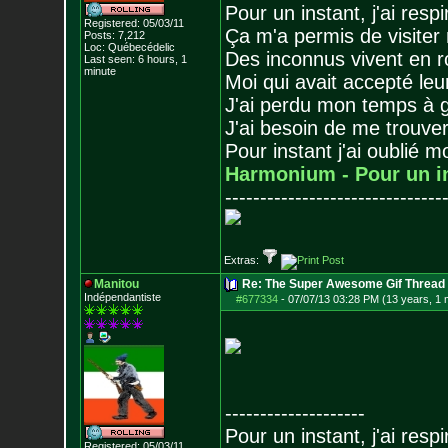
Pour un instant, j'ai respi
Registered: 05/03/11
Ça m'a permis de visiter
Posts:
7,212
Loc: Québecédelic
Des inconnus vivent en r
Last seen: 6 hours, 1
minute
Moi qui avait accepté leur
J'ai perdu mon temps à 
J'ai besoin de me trouver
Pour instant j'ai oublié 
Harmonium - Pour un i
-------------------------------
Extras:
Manitou
Re: The Super Awesome Gif Thread
Indépendantiste
#677334
-
07/07/13 03:28 PM (13 years, 1 
--------------------
Pour un instant, j'ai respi
Registered: 05/03/11