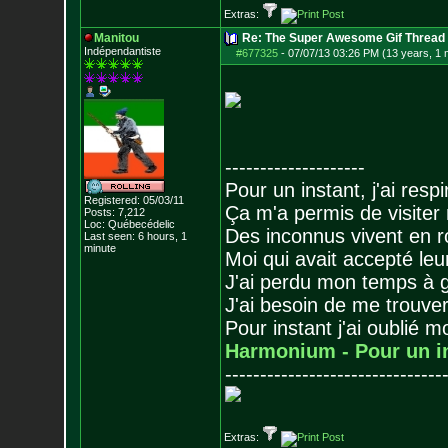
Extras:
Manitou
Re: The Super Awesome Gif Thread
Indépendantiste
#677325
-
07/07/13 03:26 PM (13 years, 1 
--------------------
Pour un instant, j'ai respi
Registered: 05/03/11
Ça m'a permis de visiter
Posts:
7,212
Loc: Québecédelic
Des inconnus vivent en r
Last seen: 6 hours, 1
minute
Moi qui avait accepté leur
J'ai perdu mon temps à 
J'ai besoin de me trouver
Pour instant j'ai oublié 
Harmonium - Pour un i
-------------------------------
Extras: