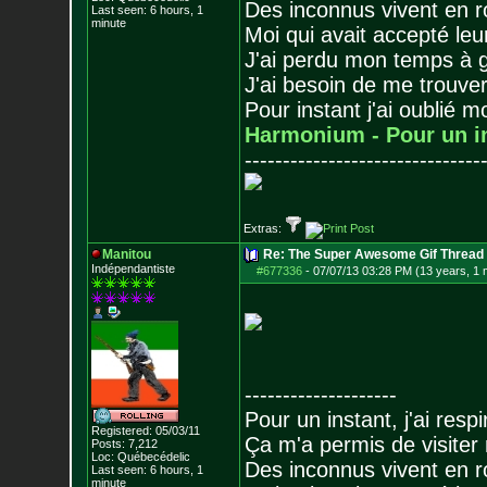
Des inconnus vivent en r
Last seen: 6 hours, 1
minute
Moi qui avait accepté leur
J'ai perdu mon temps à 
J'ai besoin de me trouver
Pour instant j'ai oublié 
Harmonium - Pour un i
-------------------------------
Extras:
Manitou
Re: The Super Awesome Gif Thread
Indépendantiste
#677336
-
07/07/13 03:28 PM (13 years, 1 
--------------------
Pour un instant, j'ai respi
Registered: 05/03/11
Ça m'a permis de visiter
Posts:
7,212
Loc: Québecédelic
Des inconnus vivent en r
Last seen: 6 hours, 1
minute