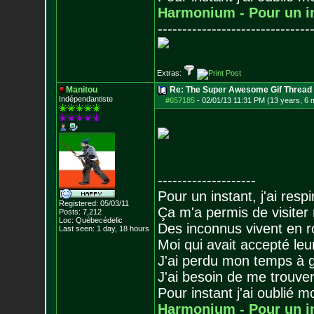
Harmonium - Pour un i
-------------------------------
Extras:
Manitou
Re: The Super Awesome Gif Thread
Indépendantiste
#657185
-
02/01/13 11:31 PM (13 years, 6 
--------------------
Pour un instant, j'ai respi
Registered: 05/03/11
Ça m'a permis de visiter
Posts:
7,212
Loc: Québecédelic
Des inconnus vivent en r
Last seen: 1 day, 18 hours
Moi qui avait accepté leur
J'ai perdu mon temps à 
J'ai besoin de me trouver
Pour instant j'ai oublié 
Harmonium - Pour un i