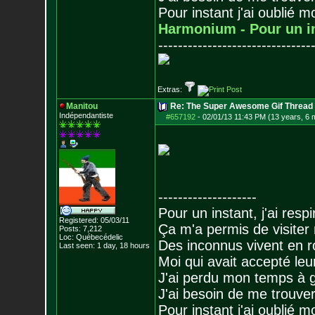
Pour instant j'ai oublié 
Harmonium - Pour un i
-------------------------------
Extras:
Manitou
Re: The Super Awesome Gif Thread
Indépendantiste
#657192
-
02/01/13 11:43 PM (13 years, 6 
--------------------
Pour un instant, j'ai respi
Registered: 05/03/11
Ça m'a permis de visiter
Posts:
7,212
Loc: Québecédelic
Des inconnus vivent en r
Last seen: 1 day, 18 hours
Moi qui avait accepté leur
J'ai perdu mon temps à 
J'ai besoin de me trouver
Pour instant j'ai oublié 