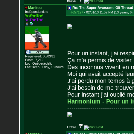
Extras:
Manitou
Re: The Super Awesome Gif Thread
Indépendantiste
#657197
-
02/01/13 11:52 PM (13 years, 6 
--------------------
Pour un instant, j'ai respi
Registered: 05/03/11
Ça m'a permis de visiter
Posts:
7,212
Loc: Québecédelic
Des inconnus vivent en r
Last seen: 1 day, 18 hours
Moi qui avait accepté leur
J'ai perdu mon temps à 
J'ai besoin de me trouver
Pour instant j'ai oublié 
Harmonium - Pour un i
-------------------------------
Extras: