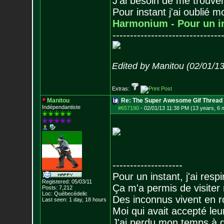
J'ai besoin de me trouver
Pour instant j'ai oublié 
Harmonium - Pour un i
-------------------------------
Edited by Manitou (02/01/1
Extras:
Manitou
Re: The Super Awesome Gif Thread
Indépendantiste
#657190
-
02/01/13 11:38 PM (13 years, 6 
--------------------
Pour un instant, j'ai respi
Registered: 05/03/11
Ça m'a permis de visiter
Posts:
7,212
Loc: Québecédelic
Des inconnus vivent en r
Last seen: 1 day, 18 hours
Moi qui avait accepté leur
J'ai perdu mon temps à 