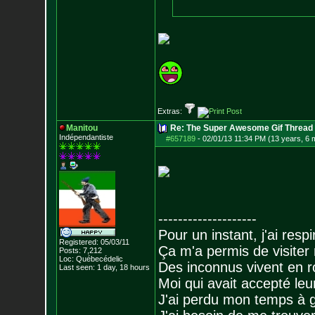
Extras:
Manitou
Re: The Super Awesome Gif Thread
Indépendantiste
#657189
-
02/01/13 11:34 PM (13 years, 6 
--------------------
Pour un instant, j'ai respi
Registered: 05/03/11
Ça m'a permis de visiter
Posts:
7,212
Loc: Québecédelic
Des inconnus vivent en r
Last seen: 1 day, 18 hours
Moi qui avait accepté leur
J'ai perdu mon temps à 