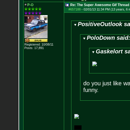
P-O
Re: The Super Awesome Gif Thread
#657188
-
02/01/13 11:34 PM (13 years, 6 
PositiveOutlook sa
PoloDown said
Registered: 10/08/11
Posts:
17,891
Gaskelort sa
do you just like w
funny.