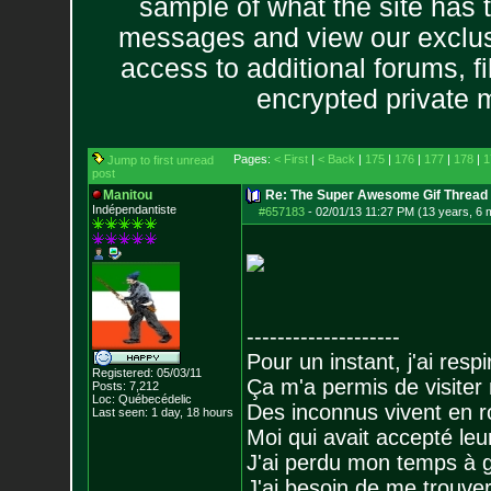
sample of what the site has 
messages and view our exclus
access to additional forums, f
encrypted private
Pages:
< First
|
< Back
|
175
|
176
|
177
|
178
|
1
Jump to first unread
post
Manitou
Re: The Super Awesome Gif Thread
Indépendantiste
#657183
-
02/01/13 11:27 PM (13 years, 6 
--------------------
Pour un instant, j'ai respi
Registered: 05/03/11
Ça m'a permis de visiter
Posts:
7,212
Loc: Québecédelic
Des inconnus vivent en r
Last seen: 1 day, 18 hours
Moi qui avait accepté leur
J'ai perdu mon temps à 
J'ai besoin de me trouver