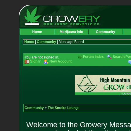
Home
Marijuana Info
Community
Home
|
Community
| Message Board
Forum Index
Search Po
You are not signed in.
Sign In
New Account
Community
>
The Smoke Lounge
Welcome to the Growery Messag