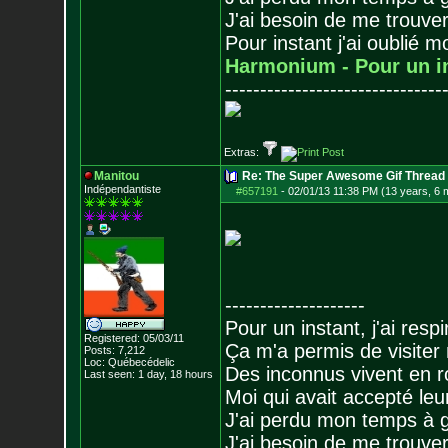
J'ai besoin de me trouver
Pour instant j'ai oublié 
Harmonium - Pour un i
-------------------------------
Extras:
Manitou
Re: The Super Awesome Gif Thread
Indépendantiste
#657191
-
02/01/13 11:38 PM (13 years, 6 
--------------------
Pour un instant, j'ai respi
Registered: 05/03/11
Ça m'a permis de visiter
Posts:
7,212
Loc: Québecédelic
Des inconnus vivent en r
Last seen: 1 day, 18 hours
Moi qui avait accepté leur
J'ai perdu mon temps à 
J'ai besoin de me trouver