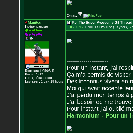
Extras:
Manitou
Re: The Super Awesome Gif Thread
Indépendantiste
#657195
-
02/01/13 11:50 PM (13 years, 6 
--------------------
Pour un instant, j'ai respi
Registered: 05/03/11
Ça m'a permis de visiter
Posts:
7,212
Loc: Québecédelic
Des inconnus vivent en r
Last seen: 1 day, 18 hours
Moi qui avait accepté leur
J'ai perdu mon temps à 
J'ai besoin de me trouver
Pour instant j'ai oublié 
Harmonium - Pour un i
-------------------------------