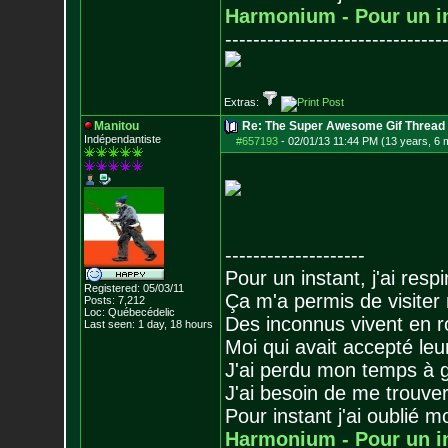
Harmonium - Pour un i
-------------------------------
Extras:
Manitou
Re: The Super Awesome Gif Thread
Indépendantiste
#657193
-
02/01/13 11:44 PM (13 years, 6 
--------------------
Pour un instant, j'ai respi
Registered: 05/03/11
Ça m'a permis de visiter
Posts:
7,212
Loc: Québecédelic
Des inconnus vivent en r
Last seen: 1 day, 18 hours
Moi qui avait accepté leur
J'ai perdu mon temps à 
J'ai besoin de me trouver
Pour instant j'ai oublié 
Harmonium - Pour un i