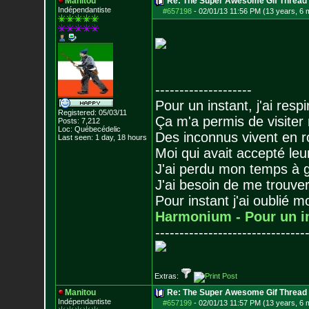
Manitou
Re: The Super Awesome Gif Thread
Indépendantiste
#657198
-
02/01/13 11:56 PM (13 years, 6 
--------------------
Pour un instant, j'ai respi
Registered: 05/03/11
Ça m'a permis de visiter
Posts:
7,212
Loc: Québecédelic
Des inconnus vivent en r
Last seen: 1 day, 18 hours
Moi qui avait accepté leur
J'ai perdu mon temps à 
J'ai besoin de me trouver
Pour instant j'ai oublié 
Harmonium - Pour un i
-------------------------------
Extras:
Manitou
Re: The Super Awesome Gif Thread
Indépendantiste
#657199
-
02/01/13 11:57 PM (13 years, 6 