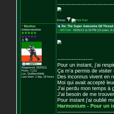
-------------------------------
Extras:
Manitou
Re: The Super Awesome Gif Thread
Indépendantiste
#657186
-
02/01/13 11:33 PM (13 years, 6 
--------------------
Pour un instant, j'ai respi
Registered: 05/03/11
Ça m'a permis de visiter
Posts:
7,212
Loc: Québecédelic
Des inconnus vivent en r
Last seen: 1 day, 18 hours
Moi qui avait accepté leur
J'ai perdu mon temps à 
J'ai besoin de me trouver
Pour instant j'ai oublié 
Harmonium - Pour un i
-------------------------------