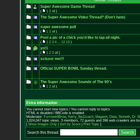
Similar Threads
Super Awesome Game Thread
(
1
2
all
)
The Super Awesome Video Thread? (Don't hate)
super awesome poll
(
1
2
all
)
Post a pic of a chick you'd like to tap all night.
(
1
2
3
4
...
12
13
)
yo!1
(
1
2
3
all
)
scissor me!!!
Official SUPER BOWL Sunday thread.
The Super Awesome Sounds of The 90's
(
1
2
all
)
Extra information
You cannot start new topics / You cannot reply to topics
HTML is disabled / BBCode is enabled
Moderator:
FurrowedBrow
,
Harry_Ba11sach
,
Magash
,
Data
,
Stoneth
,
Dr. S
1,024,047 topic views. 3 members, 72 guests and 396 web crawlers are bro
[
Show Images Only
|
Sort by Score
|
Print Topic
]
Search this thread: