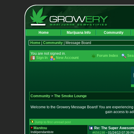
Home
Marijuana Info
Community
Home
|
Community
| Message Board
You are not signed in.
Forum Index
Sea
Sign In
New Account
Community
>
The Smoke Lounge
Welcome to the Growery Message Board! You are experiencing a 
gain access to ad
Jump to first unread post
Manitou
Re: The Super Awesom
Indépendantiste
#656198
-
01/24/13 07:39 P