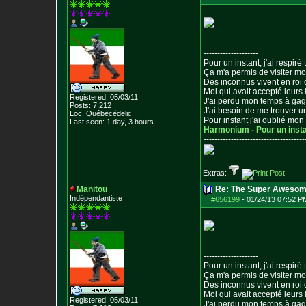
--------------------
Pour un instant, j'ai respiré t
Ça m'a permis de visiter m
Des inconnus vivent en roi
Moi qui avait accepté leurs 
Registered: 05/03/11
J'ai perdu mon temps à ga
Posts:
7,212
J'ai besoin de me trouver u
Loc: Québecédelic
Pour instant j'ai oublié mo
Last seen: 1 day, 3 hours
Harmonium - Pour un inst
--------------------------------
-----
Extras:
Manitou
Re: The Super Awesom
Indépendantiste
#656199
-
01/24/13 07:52 P
--------------------
Pour un instant, j'ai respiré t
Ça m'a permis de visiter m
Des inconnus vivent en roi
Moi qui avait accepté leurs 
Registered: 05/03/11
J'ai perdu mon temps à ga