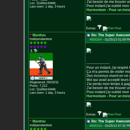
J'ai besoin de me trouver u
Loc: Québecédelic
Pour instant j'ai oublié mo
Last seen: 1 day, 3 hours
Harmonium - Pour un inst
--------------------------------
-----
Extras:
Manitou
Re: The Super Awesom
Indépendantiste
#656264
-
01/25/13 01:09 P
--------------------
Pour un instant, j'ai respiré t
Ça m'a permis de visiter m
Des inconnus vivent en roi
Moi qui avait accepté leurs 
Registered: 05/03/11
J'ai perdu mon temps à ga
Posts:
7,212
J'ai besoin de me trouver u
Loc: Québecédelic
Pour instant j'ai oublié mo
Last seen: 1 day, 3 hours
Harmonium - Pour un inst
--------------------------------
-----
Extras:
Manitou
Re: The Super Awesom
Indépendantiste
#656316
-
01/25/13 07:32 P