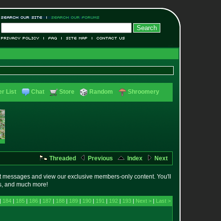
r List
Chat
Store
Random
Shroomery
Threaded
Previous
Index
Next
t messages and view our exclusive members-only content. You'll
es, and much more!
|
184
|
185
|
186
|
187
|
188
|
189
|
190
|
191
|
192
|
193
|
Next >
|
Last >