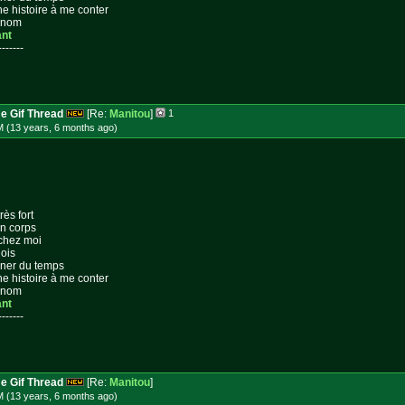
ne histoire à me conter
n nom
ant
-------
e Gif Thread
[Re:
Manitou
]
1
M (13 years, 6 months
ago
)
rès fort
on corps
 chez moi
lois
gner du temps
ne histoire à me conter
n nom
ant
-------
e Gif Thread
[Re:
Manitou
]
M (13 years, 6 months
ago
)