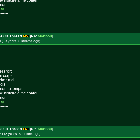
ne histoire à me conter
n nom
ant
-------
e Gif Thread
[Re:
Manitou
]
M (13 years, 6 months
ago
)
rès fort
on corps
 chez moi
lois
gner du temps
ne histoire à me conter
n nom
ant
-------
e Gif Thread
[Re:
Manitou
]
M (13 years, 6 months
ago
)