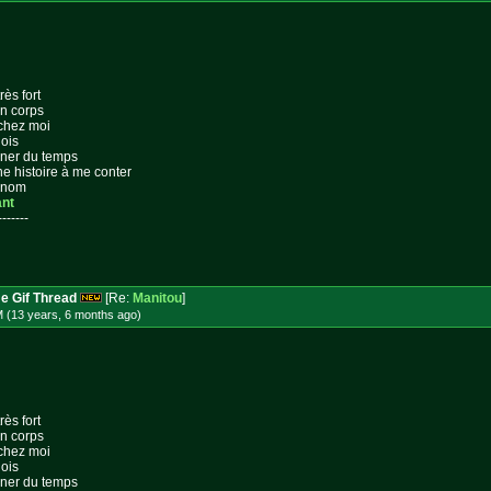
rès fort
on corps
 chez moi
lois
gner du temps
ne histoire à me conter
n nom
ant
-------
e Gif Thread
[Re:
Manitou
]
M (13 years, 6 months
ago
)
rès fort
on corps
 chez moi
lois
gner du temps