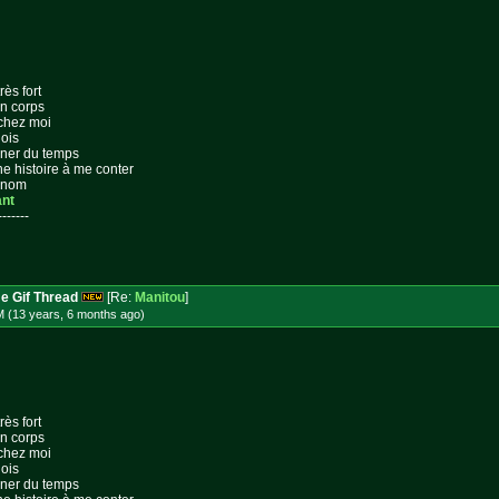
rès fort
on corps
 chez moi
lois
gner du temps
ne histoire à me conter
n nom
ant
-------
e Gif Thread
[Re:
Manitou
]
M (13 years, 6 months
ago
)
rès fort
on corps
 chez moi
lois
gner du temps