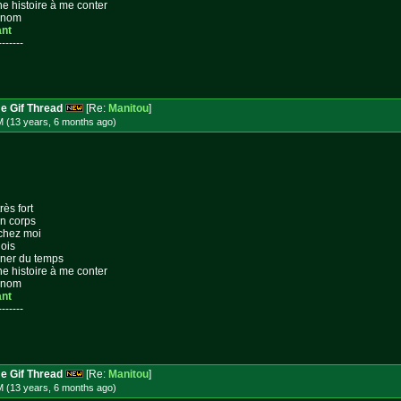
ne histoire à me conter
n nom
ant
-------
e Gif Thread
[Re:
Manitou
]
M (13 years, 6 months
ago
)
rès fort
on corps
 chez moi
lois
gner du temps
ne histoire à me conter
n nom
ant
-------
e Gif Thread
[Re:
Manitou
]
M (13 years, 6 months
ago
)