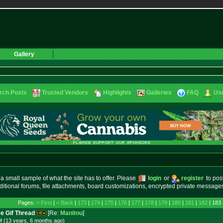
Gallery
rch Posts
Trusted Vendors
Highlights
Galleries
FAQ
Use
small sample of what the site has to offer. Please
login
or
register
to pos
ditional forums, file attachments, board customizations, encrypted private messag
Pages:
< First
|
< Back
|
173
|
174
|
175
|
176
|
177
|
178
|
179
|
180
|
181
|
182
| 183 
e Gif Thread
[Re:
Manitou
]
M (13 years, 6 months
ago
)