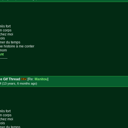
rès fort
on corps
 chez moi
lois
gner du temps
ne histoire à me conter
n nom
ant
-------
e Gif Thread
[Re:
Manitou
]
M (13 years, 6 months
ago
)
rès fort
on corps
 chez moi
lois
gner du temps