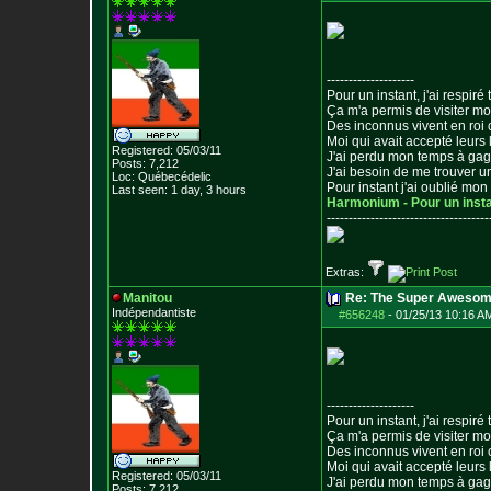
--------------------
Pour un instant, j'ai respiré t
Ça m'a permis de visiter m
Des inconnus vivent en roi
Moi qui avait accepté leurs 
Registered: 05/03/11
J'ai perdu mon temps à ga
Posts:
7,212
J'ai besoin de me trouver u
Loc: Québecédelic
Pour instant j'ai oublié mo
Last seen: 1 day, 3 hours
Harmonium - Pour un inst
--------------------------------
-----
Extras:
Manitou
Re: The Super Awesom
Indépendantiste
#656248
-
01/25/13 10:16 A
--------------------
Pour un instant, j'ai respiré t
Ça m'a permis de visiter m
Des inconnus vivent en roi
Moi qui avait accepté leurs 
Registered: 05/03/11
J'ai perdu mon temps à ga
Posts:
7,212