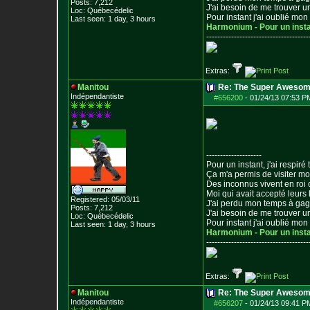
Posts:
7,212
J'ai besoin de me trouver u
Loc: Québecédelic
Pour instant j'ai oublié mo
Last seen: 1 day, 3 hours
Harmonium - Pour un inst
--------------------------------
-----
Extras:
Manitou
Re: The Super Awesom
Indépendantiste
#656200
-
01/24/13 07:53 P
--------------------
Pour un instant, j'ai respiré t
Ça m'a permis de visiter m
Des inconnus vivent en roi
Moi qui avait accepté leurs 
Registered: 05/03/11
J'ai perdu mon temps à ga
Posts:
7,212
J'ai besoin de me trouver u
Loc: Québecédelic
Pour instant j'ai oublié mo
Last seen: 1 day, 3 hours
Harmonium - Pour un inst
--------------------------------
-----
Extras:
Manitou
Re: The Super Awesom
Indépendantiste
#656207
-
01/24/13 09:41 P