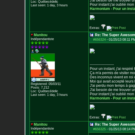
J'ai besoin de me trouver u
Loc: Québecédelic
Pour instant j'ai oublié mo
Last seen: 1 day, 3 hours
Harmonium - Pour un inst
--------------------------------
-----
Extras:
Manitou
Re: The Super Awesom
Indépendantiste
#656324
-
01/25/13 08:11 P
--------------------
Pour un instant, j'ai respiré t
Ça m'a permis de visiter m
Des inconnus vivent en roi
Moi qui avait accepté leurs 
Registered: 05/03/11
J'ai perdu mon temps à ga
Posts:
7,212
J'ai besoin de me trouver u
Loc: Québecédelic
Pour instant j'ai oublié mo
Last seen: 1 day, 3 hours
Harmonium - Pour un inst
--------------------------------
-----
Extras:
Manitou
Re: The Super Awesom
Indépendantiste
#656325
-
01/25/13 08:14 P