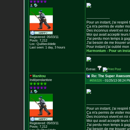
--------------------
Pour un instant, j'ai respiré t
Ça m'a permis de visiter m
Des inconnus vivent en roi
Moi qui avait accepté leurs 
Registered: 05/03/11
J'ai perdu mon temps à ga
Posts:
7,212
J'ai besoin de me trouver u
Loc: Québecédelic
Pour instant j'ai oublié mo
Last seen: 1 day, 3 hours
Harmonium - Pour un inst
--------------------------------
-----
Extras:
Manitou
Re: The Super Awesom
Indépendantiste
#656326
-
01/25/13 08:24 P
--------------------
Pour un instant, j'ai respiré t
Ça m'a permis de visiter m
Des inconnus vivent en roi
Moi qui avait accepté leurs 
Registered: 05/03/11
J'ai perdu mon temps à ga
Posts:
7,212
J'ai besoin de me trouver u