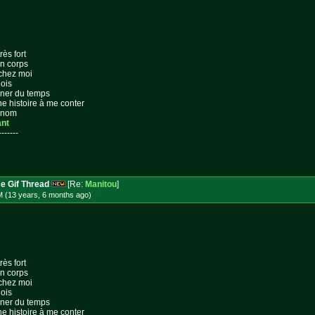
rès fort
on corps
 chez moi
lois
gner du temps
ne histoire à me conter
n nom
ant
-------
e Gif Thread
[Re:
Manitou
]
M (13 years, 6 months
ago
)
rès fort
on corps
 chez moi
lois
gner du temps
ne histoire à me conter