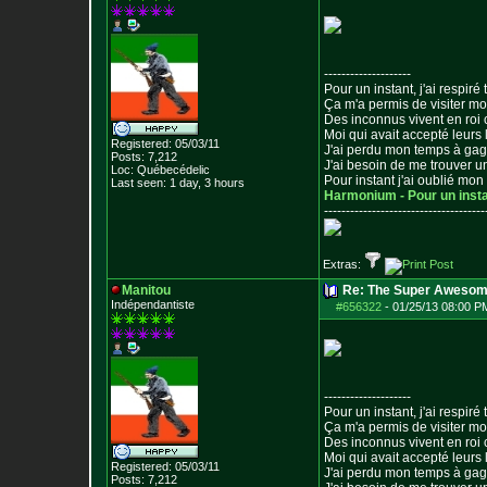
--------------------
Pour un instant, j'ai respiré t
Ça m'a permis de visiter m
Des inconnus vivent en roi
Moi qui avait accepté leurs 
Registered: 05/03/11
J'ai perdu mon temps à ga
Posts:
7,212
J'ai besoin de me trouver u
Loc: Québecédelic
Pour instant j'ai oublié mo
Last seen: 1 day, 3 hours
Harmonium - Pour un inst
--------------------------------
-----
Extras:
Manitou
Re: The Super Awesom
Indépendantiste
#656322
-
01/25/13 08:00 P
--------------------
Pour un instant, j'ai respiré t
Ça m'a permis de visiter m
Des inconnus vivent en roi
Moi qui avait accepté leurs 
Registered: 05/03/11
J'ai perdu mon temps à ga
Posts:
7,212