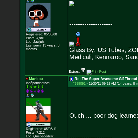
--------------------
Registered: 05/03/08
Posts:
4,981
Loc: Jawjuh.
Last seen: 13 years, 3
Glass By: US Tubes, ZOB
months
Medicali, Kennaroo, Sand
Extras:
Manitou
Re: The Super Awesome Gif Thread
Indépendantiste
#599091
-
11/30/11 09:32 AM (14 years, 8 
Ouch ... poor dog learne
Registered: 05/03/11
Posts:
7,212
--------------------
Loc: Québecédelic