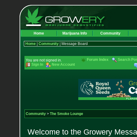
Home
Marijuana Info
Community
Home
|
Community
| Message Board
Forum Index
Search Po
You are not signed in.
Sign In
New Account
Community
>
The Smoke Lounge
Welcome to the Growery Messag