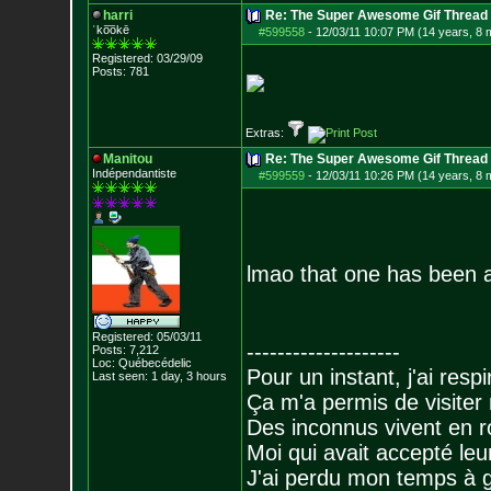
harri
Re: The Super Awesome Gif Thread
ˈko͞okē
#599558
-
12/03/11 10:07 PM (14 years, 8 
Registered: 03/29/09
Posts:
781
Extras:
Manitou
Re: The Super Awesome Gif Thread
Indépendantiste
#599559
-
12/03/11 10:26 PM (14 years, 8 
lmao that one has been a
Registered: 05/03/11
--------------------
Posts:
7,212
Loc: Québecédelic
Pour un instant, j'ai respi
Last seen: 1 day, 3 hours
Ça m'a permis de visiter
Des inconnus vivent en r
Moi qui avait accepté leur
J'ai perdu mon temps à 