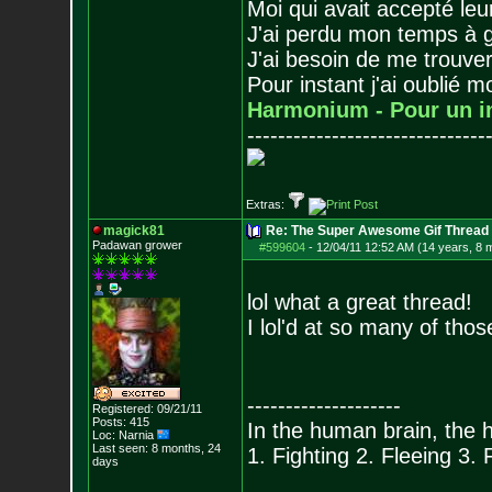
Moi qui avait accepté leur
J'ai perdu mon temps à 
J'ai besoin de me trouver
Pour instant j'ai oublié 
Harmonium - Pour un i
-------------------------------
Extras:
magick81
Re: The Super Awesome Gif Thread
Padawan grower
#599604
-
12/04/11 12:52 AM (14 years, 8 
lol what a great thread!
I lol'd at so many of tho
--------------------
Registered: 09/21/11
Posts:
415
In the human brain, the h
Loc: Narnia
Last seen: 8 months, 24
1. Fighting 2. Fleeing 3.
days