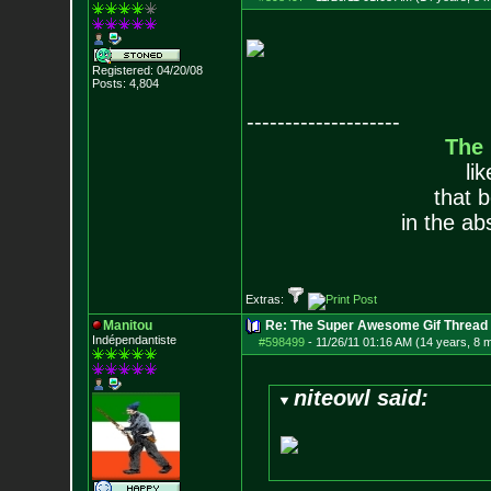
Registered: 04/20/08
Posts:
4,804
--------------------
The
li
that 
in the ab
Extras:
Manitou
Re: The Super Awesome Gif Thread
Indépendantiste
#598499
-
11/26/11 01:16 AM (14 years, 8 
niteowl said: