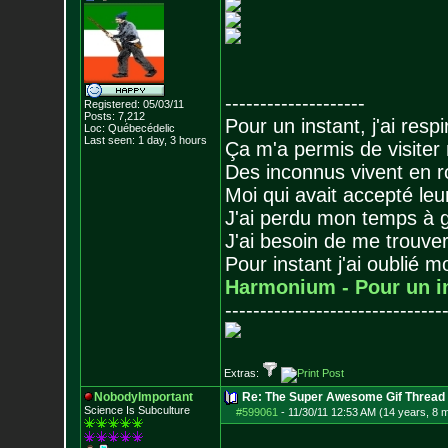
--------------------
Registered: 05/03/11
Posts:
7,212
Pour un instant, j'ai respi
Loc: Québecédelic
Last seen: 1 day, 3 hours
Ça m'a permis de visiter
Des inconnus vivent en r
Moi qui avait accepté leur
J'ai perdu mon temps à 
J'ai besoin de me trouver
Pour instant j'ai oublié 
Harmonium - Pour un i
-------------------------------
Extras:
NobodyImportant
Re: The Super Awesome Gif Thread
Science Is Subculture
#599061
-
11/30/11 12:53 AM (14 years, 8 