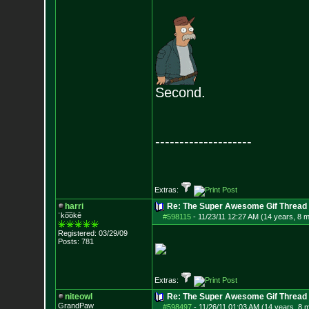
Second.
--------------------
Extras:
harri
Re: The Super Awesome Gif Thread
ˈko͞okē
#598115
-
11/23/11 12:27 AM (14 years, 8 
Registered: 03/29/09
Posts:
781
Extras:
niteowl
Re: The Super Awesome Gif Thread
GrandPaw
#598497
-
11/26/11 01:03 AM (14 years, 8 