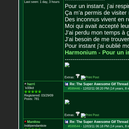
Last seen: 1 day, 3 hours
Pour un instant, j'ai respi
Ça m'a permis de visiter
Des inconnus vivent en r
Moi qui avait accepté leur
J'ai perdu mon temps à 
J'ai besoin de me trouver
Pour instant j'ai oublié 
Harmonium - Pour un i
-------------------------------
Extras:
harri
Re: The Super Awesome Gif Thread
ˈko͞okē
#599446
-
12/02/11 08:20 PM (14 years, 8 
Registered: 03/29/09
Posts:
781
Extras:
Manitou
Re: The Super Awesome Gif Thread
Indépendantiste
#599544
-
12/03/11 06:18 PM (14 years, 8 