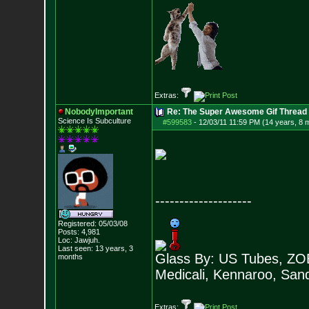
Extras:
NobodyImportant
Re: The Super Awesome Gif Thread
Science Is Subculture
#599583
-
12/03/11 11:59 PM (14 years, 8 
--------------------
Registered: 05/03/08
Posts:
4,981
Loc: Jawjuh.
Last seen: 13 years, 3
Glass By: US Tubes, ZOB
months
Medicali, Kennaroo, Sand
Extras: