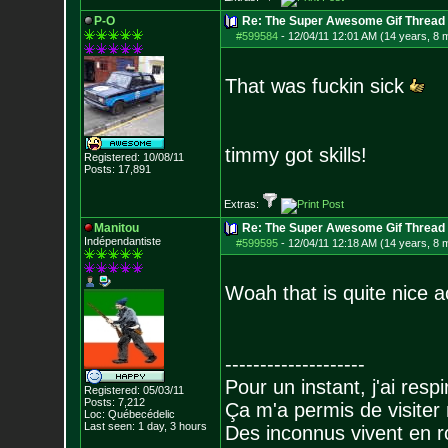
P-O
Re: The Super Awesome Gif Thread
#599584
-
12/04/11 12:01 AM (14 years, 8 
That was fuckin sick
timmy got skills!
Registered: 10/08/11
Posts:
17,891
Extras:
Manitou
Re: The Super Awesome Gif Thread
Indépendantiste
#599595
-
12/04/11 12:18 AM (14 years, 8 
Woah that is quite nice a
--------------------
Pour un instant, j'ai respi
Registered: 05/03/11
Posts:
7,212
Ça m'a permis de visiter
Loc: Québecédelic
Last seen: 1 day, 3 hours
Des inconnus vivent en r