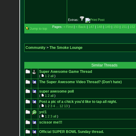
Extras:
Pages:
< First
|
< Back
|
147
|
148
|
149
|
150
|
151
|
152
Jump to top
Community
>
The Smoke Lounge
Similar Threads
Super Awesome Game Thread
(
1
2
all
)
The Super Awesome Video Thread? (Don't hate)
super awesome poll
(
1
2
all
)
Post a pic of a chick you'd like to tap all night.
(
1
2
3
4
...
12
13
)
yo!1
(
1
2
3
all
)
scissor me!!!
Official SUPER BOWL Sunday thread.