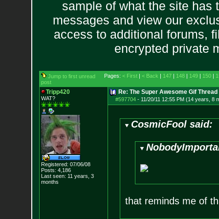
sample of what the site has 
messages and view our exclus
access to additional forums, f
encrypted private
Pages:
< First
|
< Back
|
147
|
148
|
149
|
150
|
1
Jump to first unread
post
Tripp420
Re: The Super Awesome Gif Thread
WAT?
#597704
-
11/20/11 12:55 PM (14 years, 8 
CosmicFool said:
NobodyImportan
Registered: 07/06/08
Posts:
4,186
Last seen: 11 years, 3
months
that reminds me of th