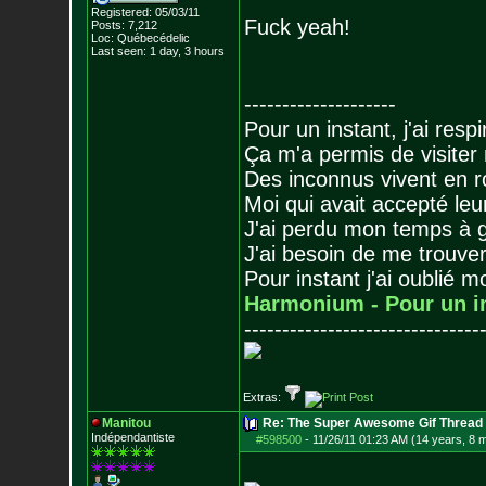
Registered: 05/03/11
Fuck yeah!
Posts:
7,212
Loc: Québecédelic
Last seen: 1 day, 3 hours
--------------------
Pour un instant, j'ai respi
Ça m'a permis de visiter
Des inconnus vivent en r
Moi qui avait accepté leur
J'ai perdu mon temps à 
J'ai besoin de me trouver
Pour instant j'ai oublié 
Harmonium - Pour un i
-------------------------------
Extras:
Manitou
Re: The Super Awesome Gif Thread
Indépendantiste
#598500
-
11/26/11 01:23 AM (14 years, 8 