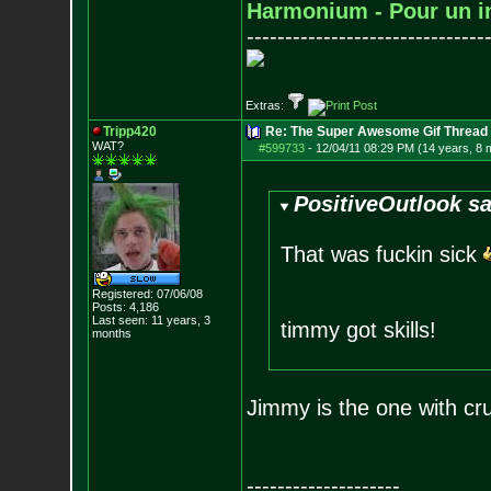
Harmonium - Pour un i
-------------------------------
Extras:
Tripp420
Re: The Super Awesome Gif Thread
WAT?
#599733
-
12/04/11 08:29 PM (14 years, 8 
PositiveOutlook sa
That was fuckin sick
Registered: 07/06/08
Posts:
4,186
Last seen: 11 years, 3
timmy got skills!
months
Jimmy is the one with cr
--------------------