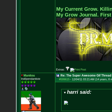
My Current Grow. Killin
My Grow Journal. First
Extras:
Manitou
Re: The Super Awesome Gif Thread
Indépendantiste
#599615
-
12/04/11 03:21 AM (14 years, 8 
harri said: