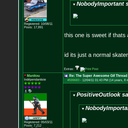
NobodyImportant s
Registered: 10/08/11
Posts:
17,891
this one is sweet if that
id its just a normal skate
Extras:
Manitou
Re: The Super Awesome Gif Thread
Indépendantiste
#599683
-
12/04/11 01:43 PM (14 years, 8 
PositiveOutlook sa
NobodyImportan
Registered: 05/03/11
Posts:
7,212